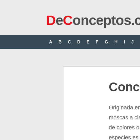
D
e
C
onceptos.
A
B
C
D
E
F
G
H
I
J
Conc
Originada en
moscas a cie
de colores 
especies es 