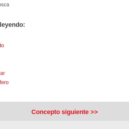
osca
leyendo:
do
ar
fero
Concepto siguiente >>