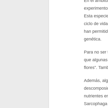
En el ámbito
experimentos
Esta especie
ciclo de vid
han permitid
genética.
Para no ser 
que algunas 
flores”. Tam
Además, alg
descomposici
nutrientes e
Sarcophaga c