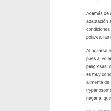
Además de s
adaptación a
condiciones 
polares, la
Al posarse 
pues al vola
peligrosas, 
es muy conoc
alimenta de 
trypanosoma
nagana, que