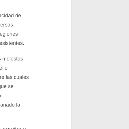
acidad de
versas
regiones
esistentes.
s molestas
ello
re las cuales
que se
o
ganado la