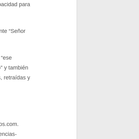
pacidad para
ente “Señor
 “ese
o” y también
 retraídas y
os.com.
encias-