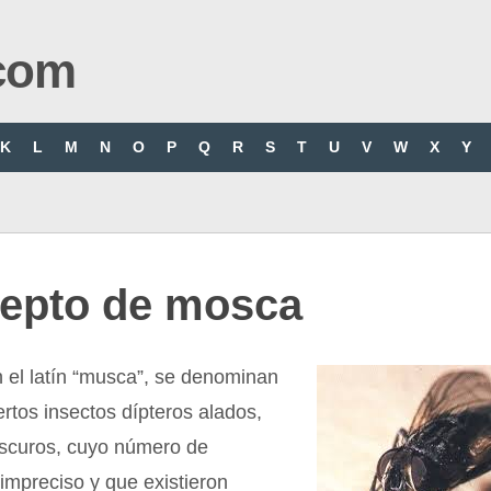
com
K
L
M
N
O
P
Q
R
S
T
U
V
W
X
Y
epto de mosca
 el latín “musca”, se denominan
rtos insectos dípteros alados,
oscuros, cuyo número de
impreciso y que existieron