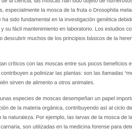
 de la ciencia, las moscas han sido objeto de numerosos
, especialmente la mosca de la fruta o Drosophila mela
 ha sido fundamental en la investigación genética debid
a y su fácil mantenimiento en laboratorio. Los estudios c
o descubrir muchos de los principios básicos de la here
tan críticos con las moscas entre sus pocos beneficios e
contribuyen a polinizar las plantas: son las llamadas “m
bién sirven de alimento a otros animales.
unas especies de moscas desempeñan un papel importa
ón de la materia orgánica, contribuyendo así al ciclo de
n la naturaleza. Por ejemplo, las larvas de la mosca de l
arnaria, son utilizadas en la medicina forense para det