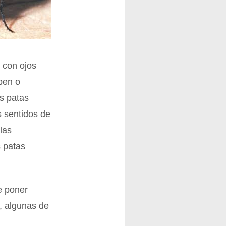
 con ojos
pen o
as patas
s sentidos de
 las
s patas
e poner
, algunas de