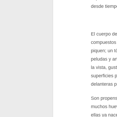
desde tiempo
El cuerpo d
compuestos 
piquen; un t
peludas y ar
la vista, gu
superficies 
delanteras 
Son propens
muchos huev
ellas ya nac