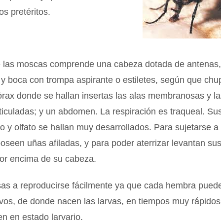
s pretéritos.
e las moscas comprende una cabeza dotada de antenas,
y boca con trompa aspirante o estiletes, según que chu
órax donde se hallan insertas las alas membranosas y l
ticuladas; y un abdomen. La respiración es traqueal. Su
sto y olfato se hallan muy desarrollados. Para sujetarse a
poseen uñas afiladas, y para poder aterrizar levantan su
por encima de su cabeza.
as a reproducirse fácilmente ya que cada hembra pued
os, de donde nacen las larvas, en tiempos muy rápidos
en en estado larvario.