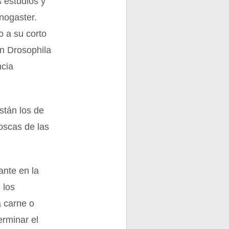
 estudios y
nogaster.
o a su corto
on Drosophila
ncia
stán los de
oscas de las
nte en la
 los
a carne o
erminar el