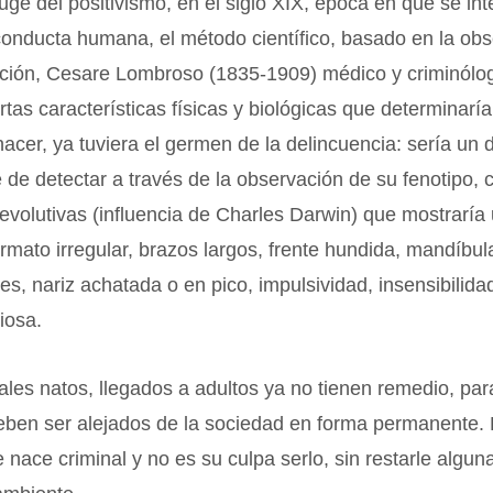
uge del positivismo, en el siglo XIX, época en que se in
 conducta humana, el método científico, basado en la obs
ción, Cesare Lombroso (1835-1909) médico y criminólogo
ertas características físicas y biológicas que determinar
nacer, ya tuviera el germen de la delincuencia: sería un 
e de detectar a través de la observación de su fenotipo, 
evolutivas (influencia de Charles Darwin) que mostraría 
rmato irregular, brazos largos, frente hundida, mandíbu
es, nariz achatada o en pico, impulsividad, insensibilidad
iosa.
ales natos, llegados a adultos ya no tienen remedio, pa
deben ser alejados de la sociedad en forma permanente.
nace criminal y no es su culpa serlo, sin restarle alguna