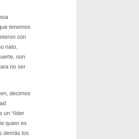
casa
e que tenemos
inieron con
so nato,
suerte, son
ara no ser
ien, decimos
dad
 un “líder
te quien es
os demás los