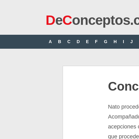
D
e
C
onceptos.
A
B
C
D
E
F
G
H
I
J
Conc
Nato procede 
Acompañado 
acepciones 
que procede