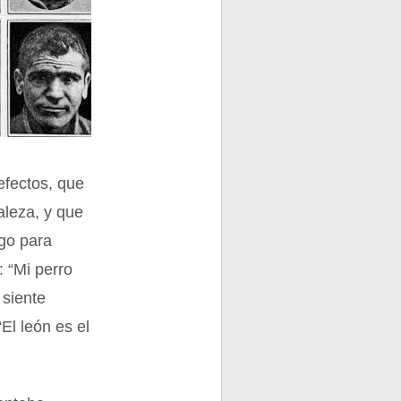
defectos, que
raleza, y que
lgo para
: “Mi perro
 siente
El león es el