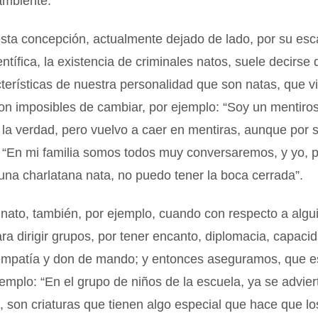
ambiente.
sta concepción, actualmente dejado de lado, por su es
entífica, la existencia de criminales natos, suele decirs
cterísticas de nuestra personalidad que son natas, que v
on imposibles de cambiar, por ejemplo: “Soy un mentiro
r la verdad, pero vuelvo a caer en mentiras, aunque por 
 “En mi familia somos todos muy conversaremos, y yo, p
na charlatana nata, no puedo tener la boca cerrada”.
nato, también, por ejemplo, cuando con respecto a algu
ra dirigir grupos, por tener encanto, diplomacia, capaci
 empatía y don de mando; y entonces aseguramos, que es
jemplo: “En el grupo de niños de la escuela, ya se advier
o, son criaturas que tienen algo especial que hace que l