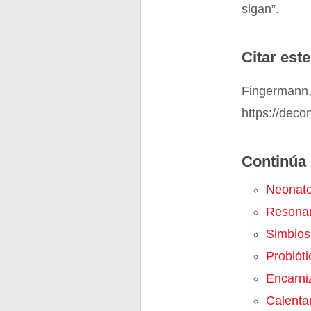
sigan”.
Citar este
Fingermann,
https://deco
Continúa 
Neonat
Resona
Simbios
Probióti
Encarni
Calenta