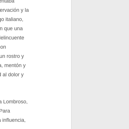
tentaba
ervación y la
 italiano,
ían que una
delincuente
con
un rostro y
la, mentón y
 al dolor y
ra Lombroso,
 Para
 influencia,