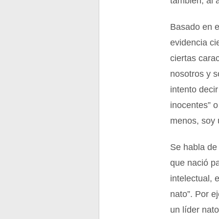
también, al 
Basado en e
evidencia ci
ciertas cara
nosotros y s
intento deci
inocentes” o
menos, soy u
Se habla de 
que nació pa
intelectual,
nato”. Por e
un líder nat