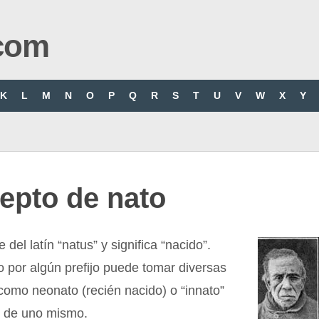
com
K
L
M
N
O
P
Q
R
S
T
U
V
W
X
Y
epto de nato
del latín “natus” y significa “nacido”.
por algún prefijo puede tomar diversas
como neonato (recién nacido) o “innato”
 de uno mismo.