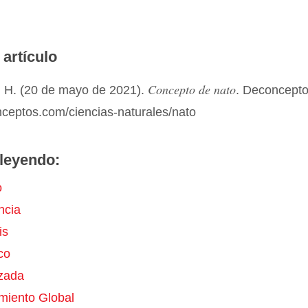
 artículo
Concepto de nato
 H. (20 de mayo de 2021).
. Deconcept
nceptos.com/ciencias-naturales/nato
leyendo:
o
ncia
is
co
zada
miento Global