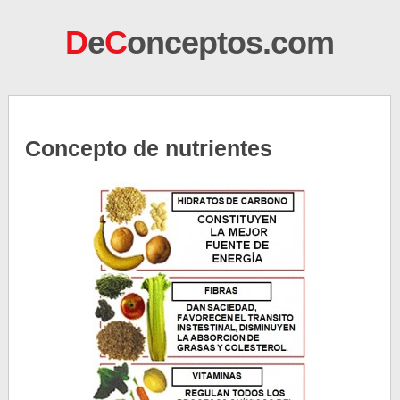
D
e
C
onceptos.com
Concepto de nutrientes