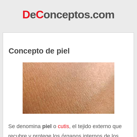
D
e
C
onceptos.com
Concepto de piel
Se denomina
piel
o
cutis
, el tejido externo que
recubre y protege los órganos internos de los