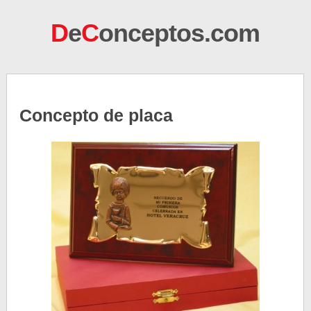
D
e
C
onceptos.com
Concepto de placa