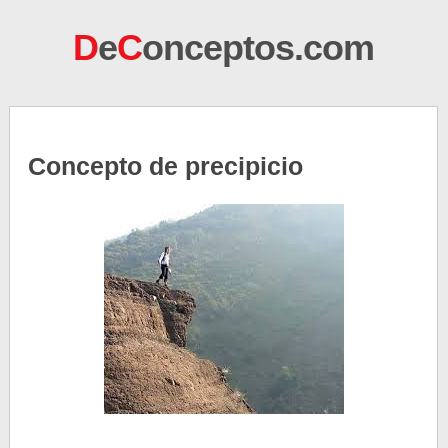
D
e
C
onceptos.com
Concepto de precipicio