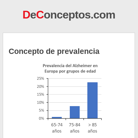
D
e
C
onceptos.com
Concepto de prevalencia