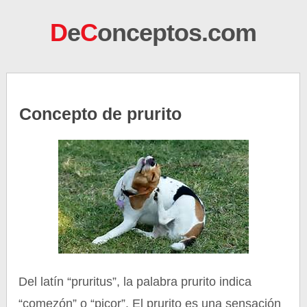
D
e
C
onceptos.com
Concepto de prurito
Del latín “pruritus”, la palabra prurito indica
“comezón” o “picor”. El prurito es una sensación