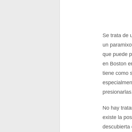
Se trata de 
un paramixov
que puede pr
en Boston en
tiene como sí
especialment
presionarlas
No hay trata
existe la po
descubierta 