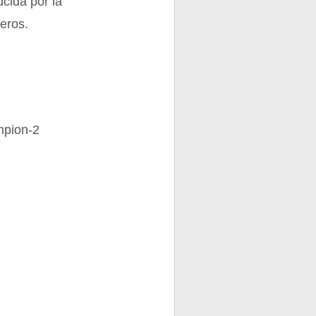
cida por la
eros.
mpion-2