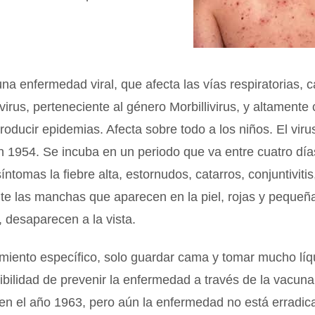
una enfermedad viral, que afecta las vías respiratorias,
irus, perteneciente al género Morbillivirus, y altamente
oducir epidemias. Afecta sobre todo a los niños. El viru
 1954. Se incuba en un periodo que va entre cuatro día
ntomas la fiebre alta, estornudos, catarros, conjuntivitis
e las manchas que aparecen en la piel, rojas y pequeña
, desaparecen a la vista.
miento específico, solo guardar cama y tomar mucho líqu
sibilidad de prevenir la enfermedad a través de la vacun
en el año 1963, pero aún la enfermedad no está erradic