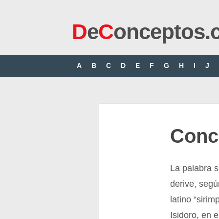
D
e
C
onceptos.
A
B
C
D
E
F
G
H
I
J
Conc
La palabra 
derive, segú
latino “siri
Isidoro, en 