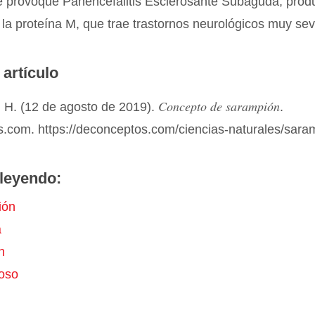
e provoque Panencefalitis Esclerosante Subaguda, produ
la proteína M, que trae trastornos neurológicos muy sev
 artículo
Concepto de sarampión
 H. (12 de agosto de 2019).
.
.com. https://deconceptos.com/ciencias-naturales/sara
leyendo:
ión
a
n
noso