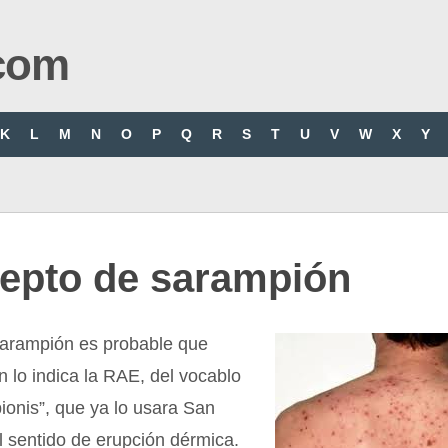
com
K
L
M
N
O
P
Q
R
S
T
U
V
W
X
Y
epto de sarampión
sarampión es probable que
n lo indica la RAE, del vocablo
mpionis”, que ya lo usara San
el sentido de erupción dérmica.