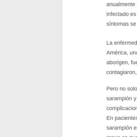
anualmente s
infectado es
síntomas se 
La enfermed
América, un
aborigen, fu
contagiaron,
Pero no solo
sarampión y 
complicacion
En paciente
sarampión e