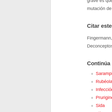
grave es qu
mutación de 
Citar este
Fingermann,
Deconceptos
Continúa 
Saramp
Rubéol
Infecció
Prurigi
Sida