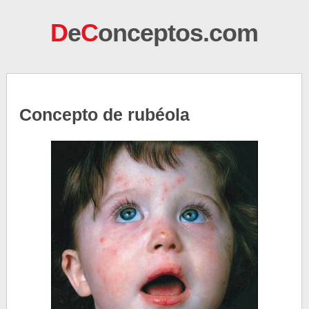
D
e
C
onceptos.com
Concepto de rubéola