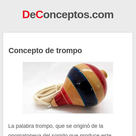
D
e
C
onceptos.com
Concepto de trompo
La palabra trompo, que se originó de la
onomatopeya del sonido que produce este