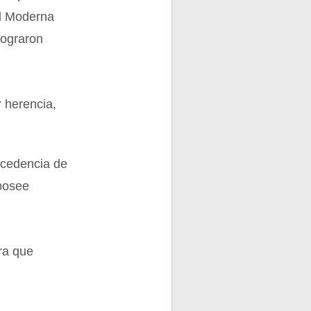
ad Moderna
lograron
 herencia,
rocedencia de
 posee
era que