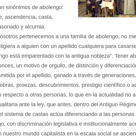
Son sinónimos de abolengo:
je, ascendencia, casta,
asonado y alcurnia.
nosotros pertenecemos a una familia de abolengo, no me
eligiera a alguien con un apellido cualquiera para casarse
engo está emparentado con la antigua nobleza”. Tener a
tonces, un motivo de orgullo, de distinción y diferenciaci
nsmitida por el apellido, ganado a través de generaciones
obras, proezas, descubrimientos, prestigio científico o 
n respecto a otras personas, lo que en la actualidad no al
ualitaria ante la ley, que antes, dentro del Antiguo Régim
el sistema de castas actúa diferenciando a las persona
o, con discriminación legislativa e institucionalmente a
En nuestro mundo capitalista en la escala social se ascie