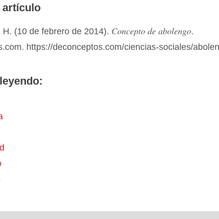
 artículo
Concepto de abolengo
 H. (10 de febrero de 2014).
.
.com. https://deconceptos.com/ciencias-sociales/abole
leyendo:
a
ad
o
o