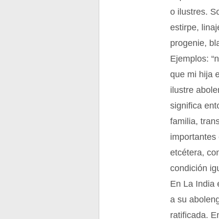
o ilustres. 
estirpe, lina
progenie, bl
Ejemplos: “
que mi hija 
ilustre abol
significa en
familia, tra
importantes 
etcétera, co
condición ig
En La India 
a su aboleng
ratificada. 