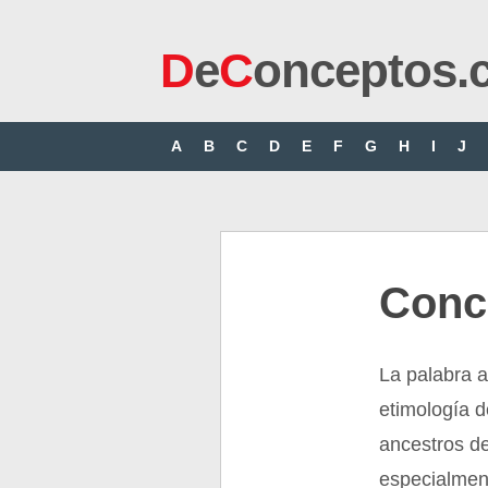
D
e
C
onceptos.
A
B
C
D
E
F
G
H
I
J
Conc
La palabra 
etimología de
ancestros d
especialmen