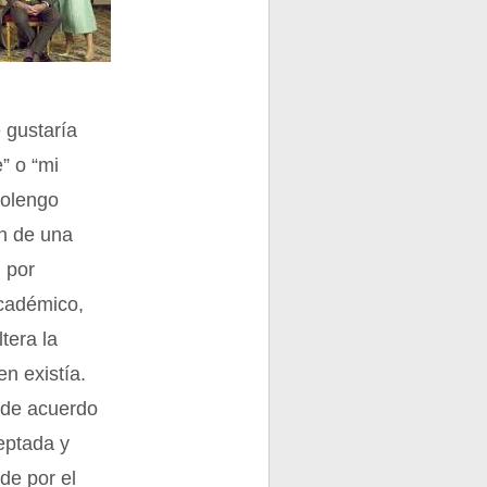
 gustaría
” o “mi
bolengo
ón de una
, por
académico,
tera la
en existía.
s de acuerdo
ceptada y
nde por el