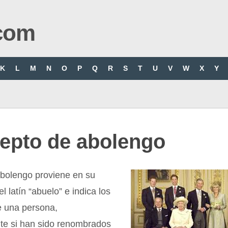
com
K
L
M
N
O
P
Q
R
S
T
U
V
W
X
Y
epto de abolengo
abolengo proviene en su
l latín “abuelo” e indica los
e una persona,
te si han sido renombrados