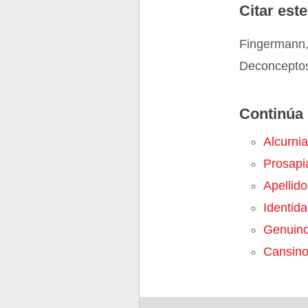
Citar este
Fingermann,
Deconceptos
Continúa 
Alcurnia
Prosapi
Apellido
Identid
Genuin
Cansin