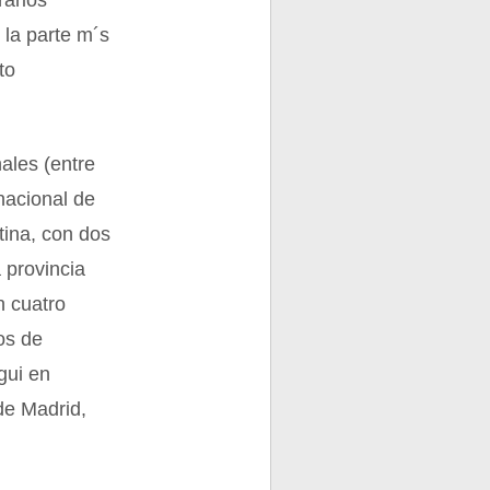
rarios
 la parte m´s
to
nales (entre
nacional de
tina, con dos
a provincia
n cuatro
os de
gui en
de Madrid,