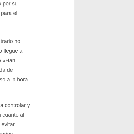
o por su
 para el
trario no
o llegue a
 o «Han
ida de
so a la hora
a controlar y
n cuanto al
 evitar