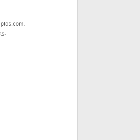
eptos.com.
as-