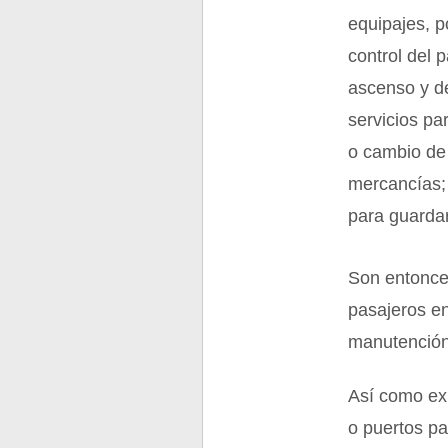
equipajes, p
control del 
ascenso y d
servicios pa
o cambio de 
mercancías; 
para guarda
Son entonces
pasajeros en
manutención
Así como exi
o puertos pa