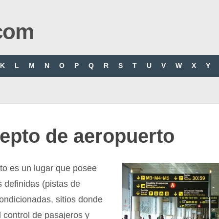
com
K
L
M
N
O
P
Q
R
S
T
U
V
W
X
Y
epto de aeropuerto
to es un lugar que posee
s definidas (pistas de
condicionadas, sitios donde
l control de pasajeros y