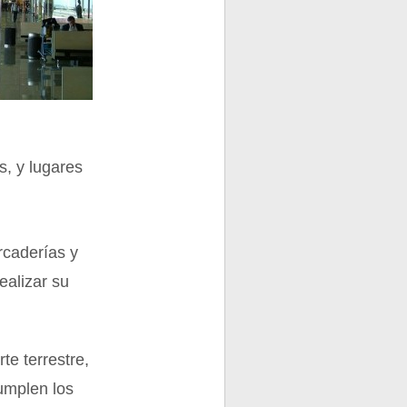
s, y lugares
rcaderías y
ealizar su
te terrestre,
cumplen los