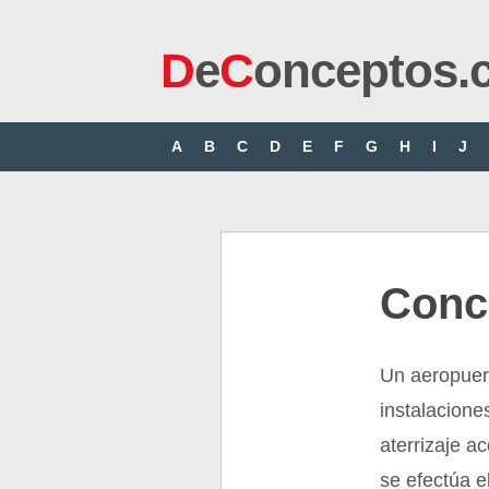
D
e
C
onceptos.
A
B
C
D
E
F
G
H
I
J
Conc
Un aeropuer
instalacione
aterrizaje a
se efectúa e