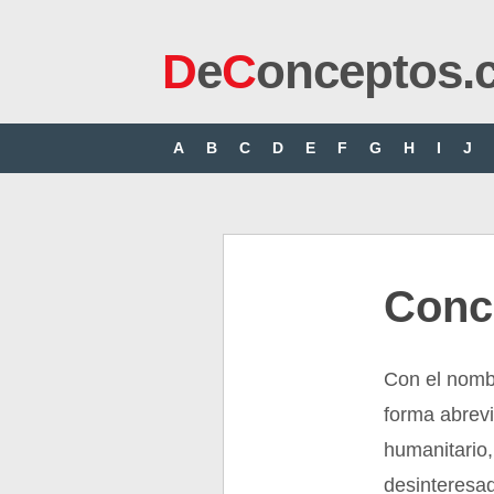
D
e
C
onceptos.
A
B
C
D
E
F
G
H
I
J
Conc
Con el nomb
forma abrev
humanitario,
desinteresad