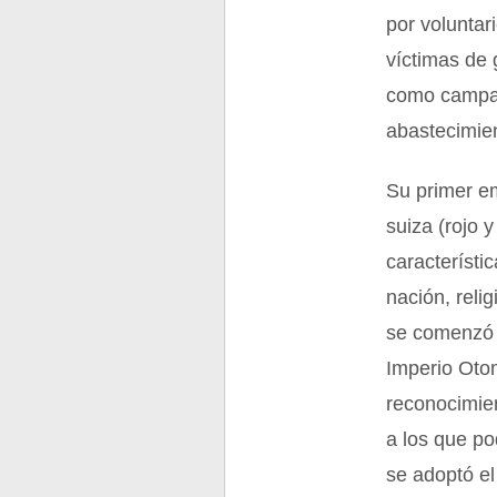
por voluntar
víctimas de 
como campañ
abastecimien
Su primer em
suiza (rojo 
característi
nación, reli
se comenzó a
Imperio Oto
reconocimien
a los que po
se adoptó el 