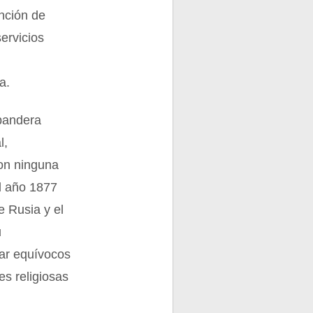
ención de
ervicios
a.
 bandera
l,
con ninguna
el año 1877
e Rusia y el
u
tar equívocos
es religiosas