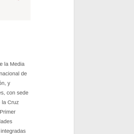
e la Media
rnacional de
ón, y
es, con sede
 la Cruz
 Primer
dades
 integradas