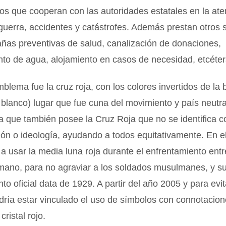
ios que cooperan con las autoridades estatales en la at
guerra, accidentes y catástrofes. Además prestan otros s
as preventivas de salud, canalización de donaciones,
to de agua, alojamiento en casos de necesidad, etcéter
blema fue la cruz roja, con los colores invertidos de la
y blanco) lugar que fue cuna del movimiento y país neutra
ca que también posee la Cruz Roja que no se identifica 
gión o ideología, ayudando a todos equitativamente. En 
 usar la media luna roja durante el enfrentamiento entr
mano, para no agraviar a los soldados musulmanes, y s
to oficial data de 1929. A partir del año 2005 y para evi
dría estar vinculado el uso de símbolos con connotacion
cristal rojo.