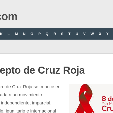
com
K
L
M
N
O
P
Q
R
S
T
U
V
W
X
Y
epto de Cruz Roja
re de Cruz Roja se conoce en
iada a un movimiento
 independiente, imparcial,
o, igualitario e internacional