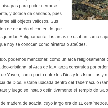
n bisagras para poder cerrarse
nte, y dotada de candado, pues
arse allí objetos valiosos. Sus
ían de acuerdo al contenido que
esguardar. Antiguamente, las arcas se usaban como caj
 que hoy se conocen como féretros o ataúdes.
tido, podemos mencionar, como un arca religiosamente c
 judeo-cristiana, al Arca de la Alianza construida por orde
 de Yaveh, como pacto entre los Dios y los Israelitas y r
cia de Dios. Estaba ubicada dentro del Tabernáculo (san
litas) y luego se instaló definitivamente el Templo de Sa
 de madera de acacia, cuyo largo era de 11 centímetros