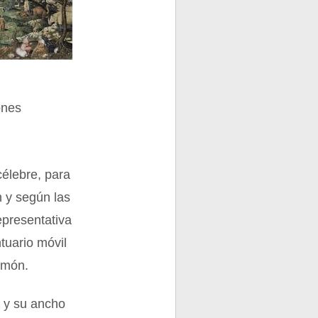
ones
élebre, para
n y según las
epresentativa
tuario móvil
lomón.
, y su ancho