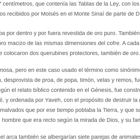
7 centímetros, que contenía las Tablas de la Ley, con los
s recibidos por Moisés en el Monte Sinaí de parte de D
ba por dentro y por fuera revestida de oro puro. También
 oro macizo de las mismas dimensiones del cofre. A cad
se colocaron dos querubines protectores, también de oro
amosa, pero en este caso usado el término como sinónim
 desprovista de proa, de popa, timón, velas y remos, fu
gún el relato bíblico contenido en el Génesis, fue constr
é, y ordenada por Yaveh, con el propósito de destruir la
malvados que por ese tiempo poblaba la Tierra, y que s
 hombre que era recto según la mirada de Dios, y su fam
l arca también se albergarían siete parejas de animale