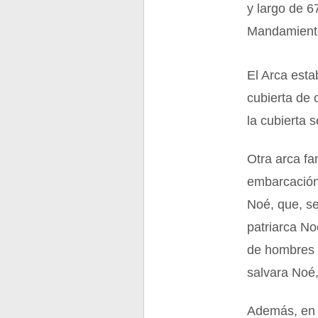
y largo de 6
Mandamiento
El Arca esta
cubierta de
la cubierta 
Otra arca f
embarcación,
Noé, que, se
patriarca No
de hombres 
salvara Noé,
Además, en e