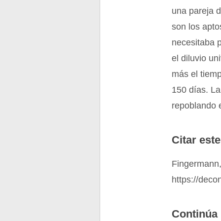
una pareja 
son los apt
necesitaba p
el diluvio u
más el tiemp
150 días. L
repoblando 
Citar este
Fingermann,
https://deco
Continúa 