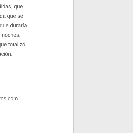
didas, que
ida que se
 que duraría
s noches,
ue totalizó
ación,
tos.com.