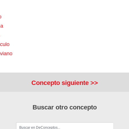
o
ga
s
culo
uviano
Concepto siguiente >>
Buscar otro concepto