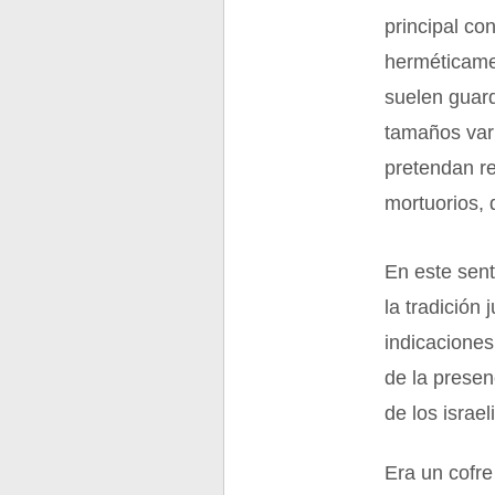
principal co
herméticame
suelen guard
tamaños var
pretendan r
mortuorios,
En este sen
la tradición
indicaciones
de la presen
de los israe
Era un cofre