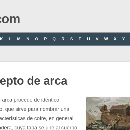
com
K
L
M
N
O
P
Q
R
S
T
U
V
W
X
Y
epto de arca
o arca procede de idéntico
no, que sirve para nombrar una
acterísticas de cofre, en general
dera, cuya tapa se une al cuerpo