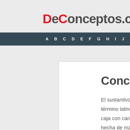
D
e
C
onceptos.
A
B
C
D
E
F
G
H
I
J
Conc
El sustantiv
término lati
caja con car
hecha de ma