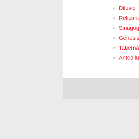
Diluvio
Relicari
Sinago
Génesi
Taberná
Antedil