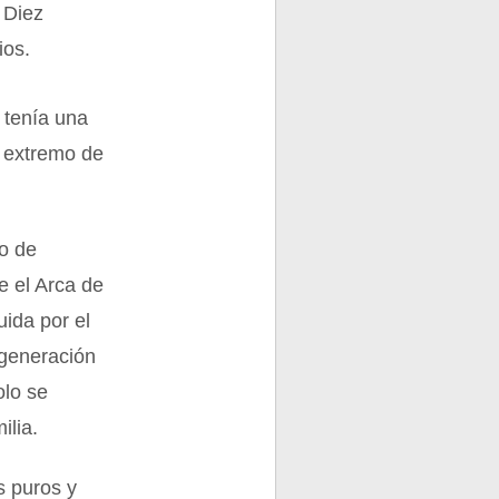
 Diez
ios.
 tenía una
a extremo de
.
o de
e el Arca de
uida por el
 generación
olo se
ilia.
s puros y