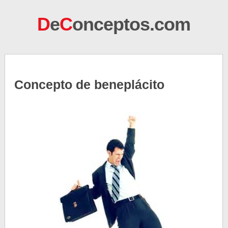
D
e
C
onceptos.com
Concepto de beneplácito