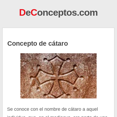
D
e
C
onceptos.com
Concepto de cátaro
Se conoce con el nombre de cátaro a aquel