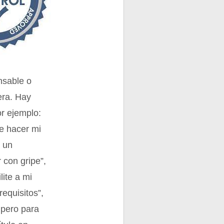
nsable o
era. Hay
or ejemplo:
de hacer mi
o un
r con gripe”,
ite a mi
requisitos”,
 pero para