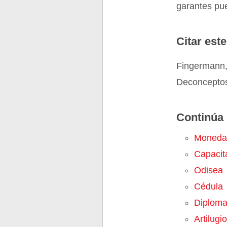
garantes pue
Citar este
Fingermann,
Deconceptos.
Continúa 
Moneda
Capacit
Odisea
Cédula
Diplom
Artilugio