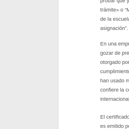
probar que y
trámite» o “
de la escuel
asignación”.
En una empr
gozar de pre
otorgado por
cumplimiento
han usado ma
confiere la 
internaciona
El certifica
es emitido p