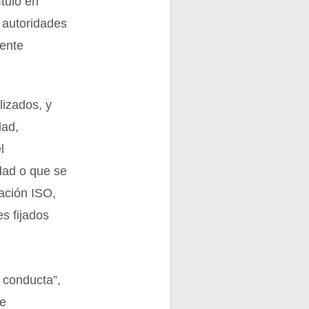
ítulo en
s autoridades
iente
izados, y
dad,
l
dad o que se
ación ISO,
s fijados
 conducta”,
te