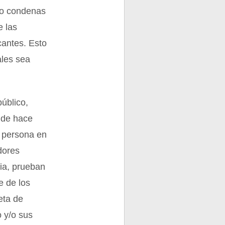
s o condenas
e las
cantes. Esto
ales sea
público,
onde hace
a persona en
dores
ia, prueban
e de los
eta de
o y/o sus