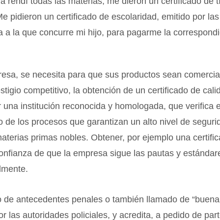
a rendí todas las materias, me dieron un certificado de t
Me pidieron un certificado de escolaridad, emitido por la
a a la que concurre mi hijo, para pagarme la correspond
esa, se necesita para que sus productos sean comercial
stigio competitivo, la obtención de un certificado de cali
 una institución reconocida y homologada, que verifica e
 de los procesos que garantizan un alto nivel de seguri
terias primas nobles. Obtener, por ejemplo una certific
confianza de que la empresa sigue las pautas y estándare
lmente.
do de antecedentes penales o también llamado de “buena
or las autoridades policiales, y acredita, a pedido de par