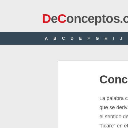
D
e
C
onceptos.
A
B
C
D
E
F
G
H
I
J
Conce
La palabra 
que se deriv
el sentido d
“ficare” en e