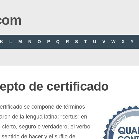
com
K
L
M
N
O
P
Q
R
S
T
U
V
W
X
Y
pto de certificado
certificado se compone de términos
aron de la lengua latina: “certus” en
e cierto, seguro o verdadero, el verbo
l sentido de hacer y el sufijo de