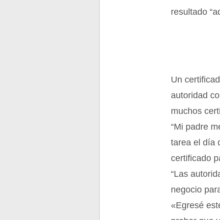
resultado “a
Un certifica
autoridad co
muchos certi
“Mi padre me
tarea el día
certificado p
“Las autorid
negocio para
«Egresé este