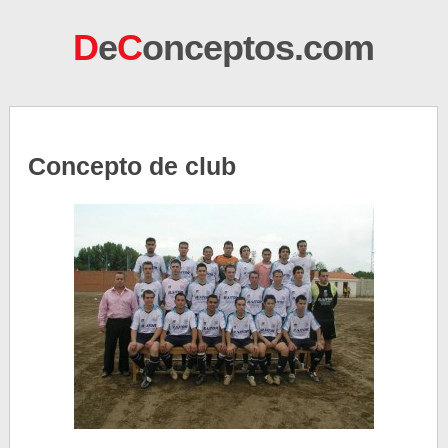
D
e
C
onceptos.com
Concepto de club