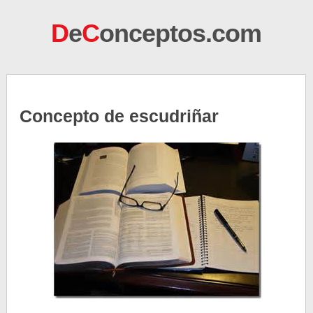
D
e
C
onceptos.com
Concepto de escudriñar