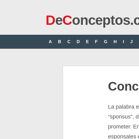
D
e
C
onceptos.
A
B
C
D
E
F
G
H
I
J
Conc
La palabra e
“sponsus”, d
prometer. En
esponsales e