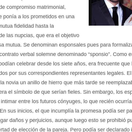
 de compromiso matrimonial,
e ponía a los prometidos en una
mutua fidelidad hasta la
de las nupcias, que era el objetivo
sa mutua. Se denominan esponsales pues para formaliza
 contrato verbal solemne denominado “sponsio”. Como e
 podían celebrar desde los siete años, era frecuente que 
idos por sus correspondientes representantes legales. El
la novia un anillo de hierro que más tarde se reemplaz
era el símbolo de que serían fieles. Sin embargo, los e
 intimar entre los futuros cónyuges, lo que recién ocurría
En sus inicios, el que incumplía la promesa podía ser pa
gar daños y perjuicios, aunque luego esto se prohibió 
bertad de elección de la pareja. Pero podía ser declarado