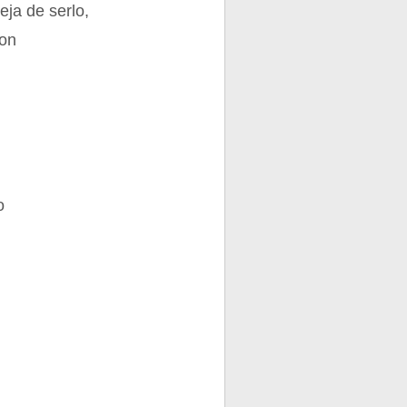
eja de serlo,
con
o