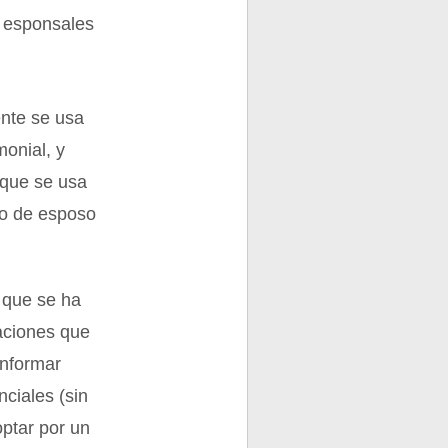
a esponsales
nte se usa
onial, y
 que se usa
no de esposo
 que se ha
laciones que
onformar
ciales (sin
optar por un