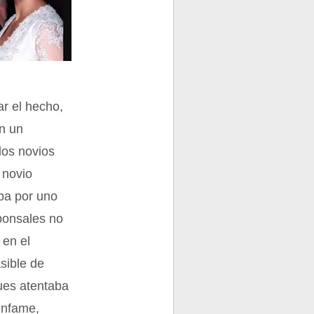
r el hecho,
n un
los novios
 novio
aba por uno
sponsales no
 en el
sible de
pues atentaba
 infame,