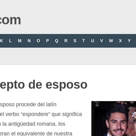
com
K
L
M
N
O
P
Q
R
S
T
U
V
W
X
Y
epto de esposo
sposo procede del latín
el verbo “espondere” que significa
 la antigüedad romana, los
ran el equivalente de nuestra