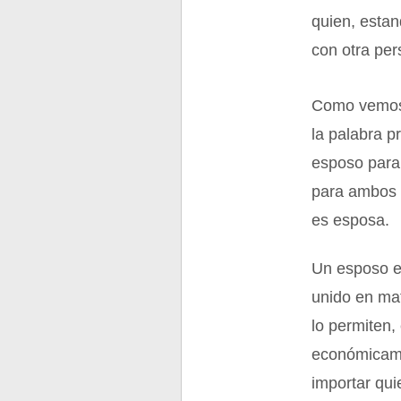
quien, esta
con otra per
Como vemos,
la palabra p
esposo para
para ambos 
es esposa.
Un esposo e
unido en mat
lo permiten,
económicame
importar qui