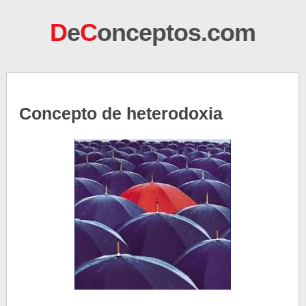
D
e
C
onceptos.com
Concepto de heterodoxia