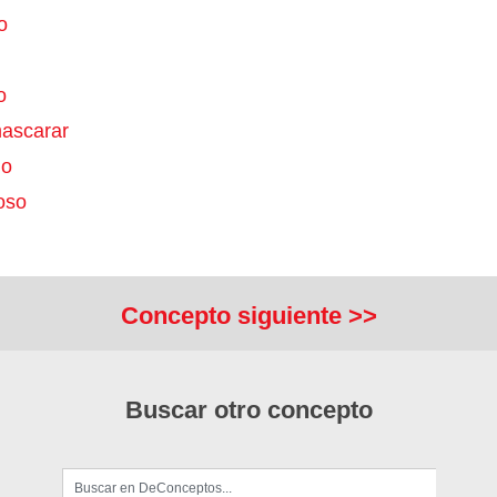
o
o
ascarar
do
oso
Concepto siguiente >>
Buscar otro concepto