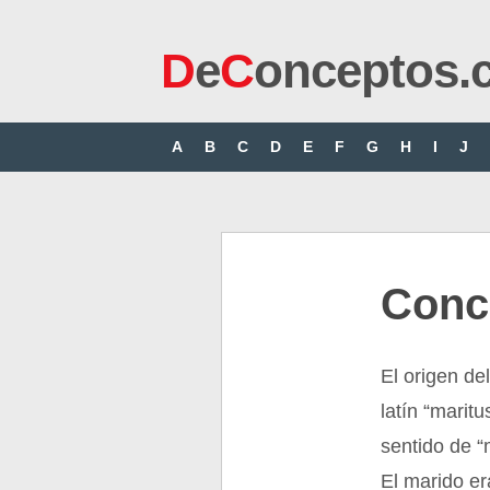
D
e
C
onceptos.
A
B
C
D
E
F
G
H
I
J
Conc
El origen de
latín “marit
sentido de “
El marido er