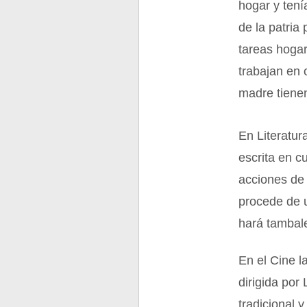
hogar y tení
de la patri
tareas hoga
trabajan en 
madre tienen
En Literatur
escrita en c
acciones de 
procede de u
hará tambale
En el Cine l
dirigida po
tradicional 