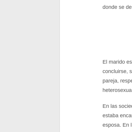
donde se deri
El marido es
concluirse, s
pareja, res
heterosexua
En las socie
estaba encar
esposa. En l