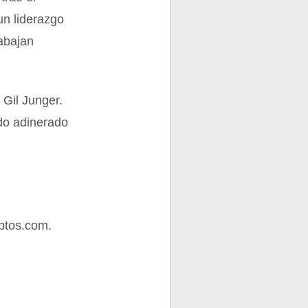
un liderazgo
abajan
 Gil Junger.
do adinerado
ptos.com.