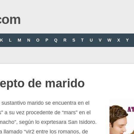
com
K
L
M
N
O
P
Q
R
S
T
U
V
W
X
Y
epto de marido
l sustantivo marido se encuentra en el
us” a su vez procedente de “mars” en el
macho”, según lo exprtesara San Isidoro.
a llamado “vir2 entre los romanos, de