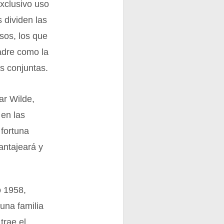
exclusivo uso
 dividen las
sos, los que
adre como la
s conjuntas.
ar Wilde,
 en las
 fortuna
antajeará y
o 1958,
una familia
trae el