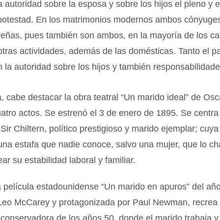
a autoridad sobre la esposa y sobre los hijos el pleno y 
a potestad. En los matrimonios modernos ambos cónyuges
reñas, pues también son ambos, en la mayoría de los ca
otras actividades, además de las domésticas. Tanto el p
 la autoridad sobre los hijos y también responsabilidade
a, cabe destacar la obra teatral “Un marido ideal” de Osc
uatro actos. Se estrenó el 3 de enero de 1895. Se centra
Sir Chiltern, político prestigioso y marido ejemplar; cuya
na estafa que nadie conoce, salvo una mujer, que lo ch
ar su estabilidad laboral y familiar.
a película estadounidense “Un marido en apuros” del añ
r Leo McCarey y protagonizada por Paul Newman, recrea 
y conservadora de los años 50, donde el marido trabaja y 