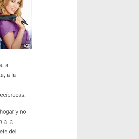
, al
e, a la
ecíprocas.
 hogar y no
n a la
efe del