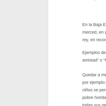
En la Baja E
merced, en g
rey, en reco
Ejemplos de
amistad” o 
Quedar a me
por ejemplo:
niños se per
pobre hombr
todas sus pe