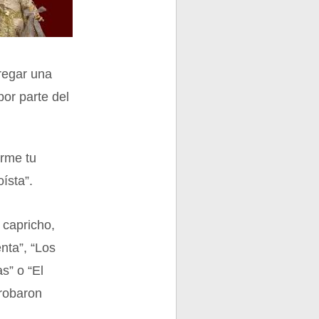
regar una
por parte del
erme tu
ísta”.
 capricho,
nta”, “Los
s” o “El
robaron