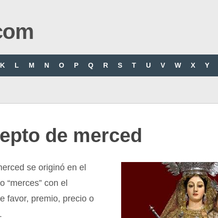
com
K
L
M
N
O
P
Q
R
S
T
U
V
W
X
Y
epto de merced
erced se originó en el
no “merces” con el
de favor, premio, precio o
.