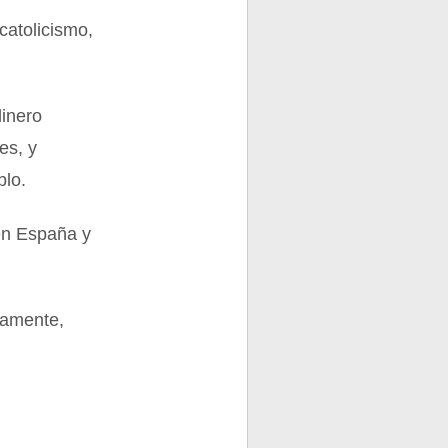
catolicismo,
dinero
es, y
blo.
en España y
samente,