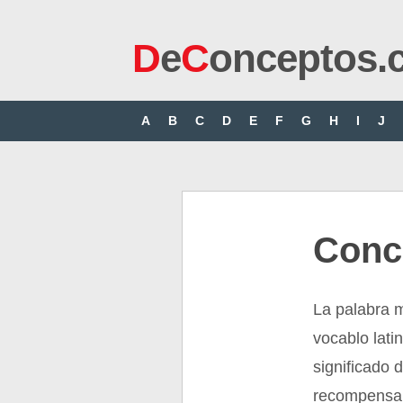
D
e
C
onceptos.
A
B
C
D
E
F
G
H
I
J
Conc
La palabra m
vocablo lati
significado 
recompensa