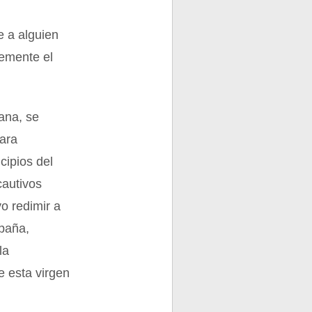
e a alguien
lemente el
ana, se
para
ncipios del
cautivos
vo redimir a
spaña,
la
 esta virgen