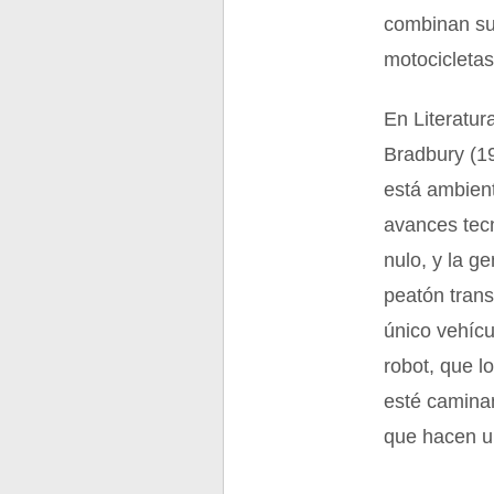
combinan sus
motocicletas
En Literatur
Bradbury (19
está ambient
avances tecn
nulo, y la g
peatón trans
único vehícu
robot, que l
esté camina
que hacen u