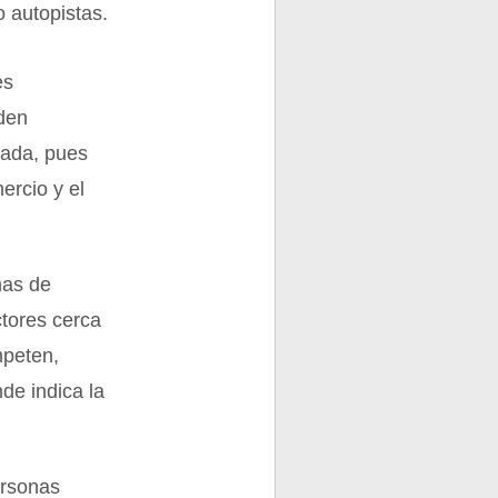
o autopistas.
es
eden
zada, pues
ercio y el
mas de
ctores cerca
mpeten,
de indica la
ersonas