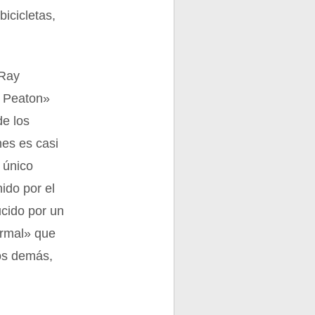
icicletas,
 Ray
l Peaton»
de los
nes es casi
 único
ido por el
ucido por un
ormal» que
los demás,