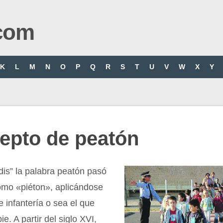
com
K
L
M
N
O
P
Q
R
S
T
U
V
W
X
Y
epto de peatón
edis” la palabra peatón pasó
omo «piéton», aplicándose
e infantería o sea el que
e. A partir del siglo XVI,