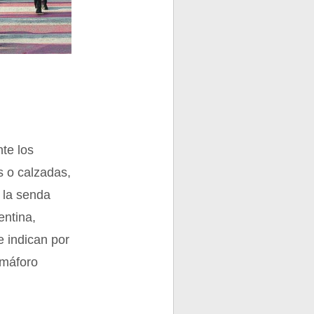
te los
s o calzadas,
 la senda
entina,
e indican por
emáforo