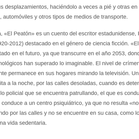
 desplazamientos, haciéndolo a veces a pié y otras en b
, automóviles y otros tipos de medios de transporte.
a, «El Peatón» es un cuento del escritor estadunidense,
20-2012) destacado en el género de ciencia ficción. «E
ado en el futuro, ya que transcurre en el año 2053, don
ológicos han superado lo imaginable. El nivel de críme
ente permanece en sus hogares mirando la televisión. Un
ita a la noche, por las calles desoladas, cuando es deten
lo policial que se encuentra patrullando, el que es cond
o conduce a un centro psiquiátrico, ya que no resulta «n
ndo por las calles y no se encuentre en su casa, como 
na vida sedentaria.