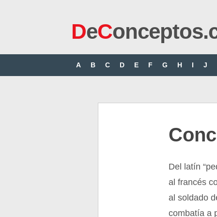
D
e
C
onceptos.
A
B
C
D
E
F
G
H
I
J
Conc
Del latín “p
al francés c
al soldado d
combatía a pi