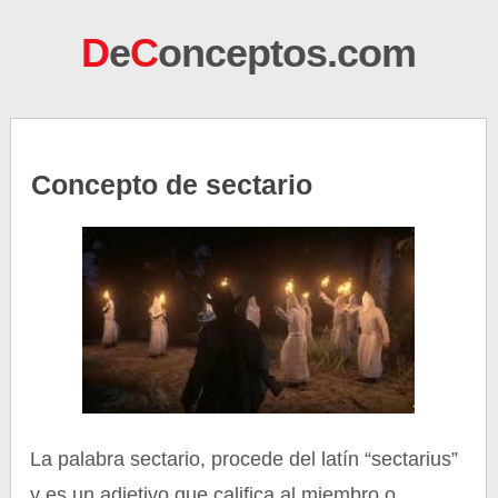
D
e
C
onceptos.com
Concepto de sectario
La palabra sectario, procede del latín “sectarius”
y es un adjetivo que califica al miembro o