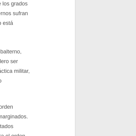
e los grados
ernos sufran
o está
ubalterno,
lero ser
tica militar,
o
 orden
 marginados.
otados