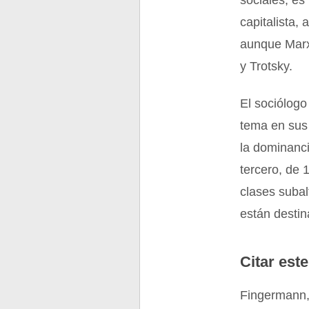
sociales, es
capitalista, 
aunque Marx 
y Trotsky.
El sociólogo
tema en sus
la dominanci
tercero, de 
clases subal
están destin
Citar este
Fingermann,