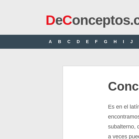
D
e
C
onceptos.
A
B
C
D
E
F
G
H
I
J
Conc
Es en el lat
encontramos 
subalterno, 
a veces pue