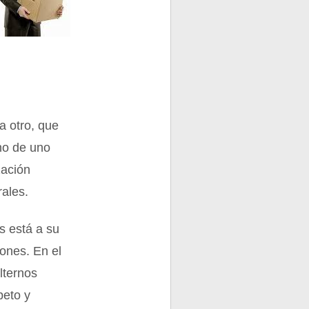
a otro, que
no de uno
zación
rales.
s está a su
iones. En el
lternos
peto y