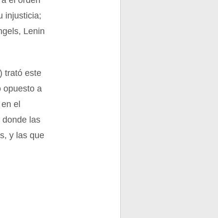
ra el orden
 injusticia;
ngels, Lenin
 trató este
o opuesto a
 en el
, donde las
s, y las que