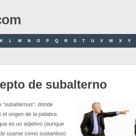
com
K
L
M
N
O
P
Q
R
S
T
U
V
W
X
Y
epto de subalterno
ín “subalternus”, donde
el origen de la palabra
que es un adjetivo (aunque
de usarse como sustantivo)