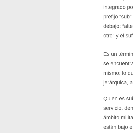
integrado po
prefijo “sub
debajo; “alt
otro” y el suf
Es un términ
se encuentra
mismo; lo qu
jerárquica, 
Quien es sub
servicio, de
ámbito milit
están bajo e