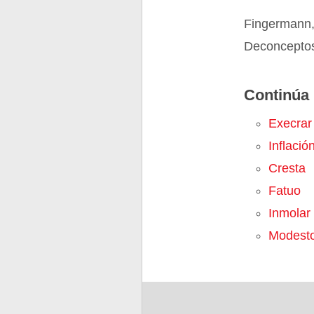
Fingermann,
Deconceptos
Continúa 
Execrar
Inflació
Cresta
Fatuo
Inmolar
Modest