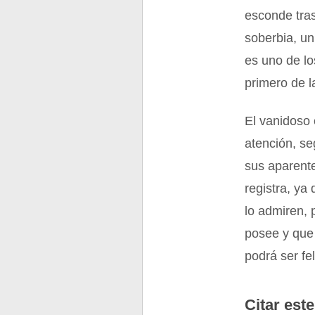
esconde tras
soberbia, un 
es uno de l
primero de la 
El vanidoso 
atención, se
sus aparent
registra, ya
lo admiren, 
posee y que 
podrá ser fe
Citar este