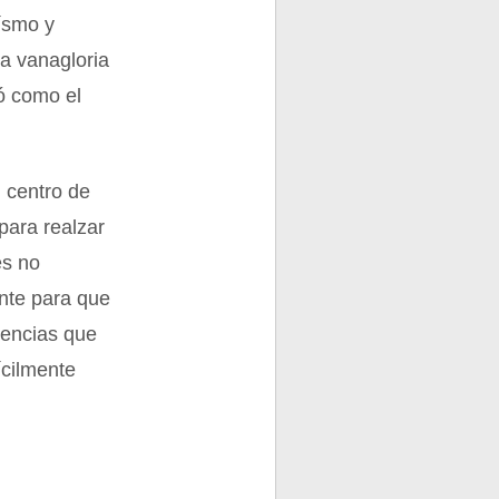
oísmo y
la vanagloria
ó como el
 centro de
 para realzar
es no
ente para que
rencias que
ícilmente