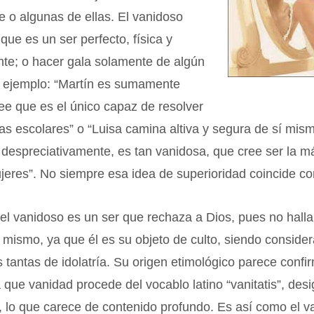
 o algunas de ellas. El vanidoso
que es un ser perfecto, física y
nte; o hacer gala solamente de algún
r ejemplo: “Martín es sumamente
ee que es el único capaz de resolver
eas escolares” o “Luisa camina altiva y segura de sí mis
despreciativamente, es tan vanidosa, que cree ser la m
jeres”. No siempre esa idea de superioridad coincide con
el vanidoso es un ser que rechaza a Dios, pues no hall
í mismo, ya que él es su objeto de culto, siendo conside
s tantas de idolatría. Su origen etimológico parece confi
 que vanidad procede del vocablo latino “vanitatis”, des
 lo que carece de contenido profundo. Es así como el v