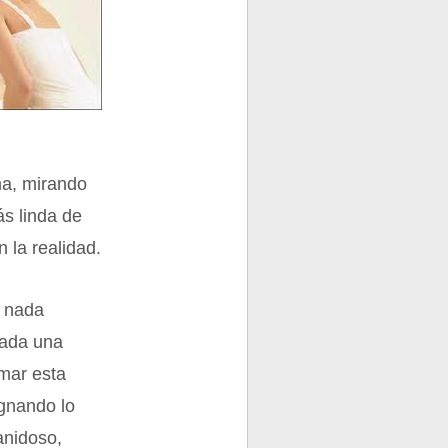
ma, mirando
ás linda de
 la realidad.
a nada
rada una
rmar esta
ignando lo
anidoso,