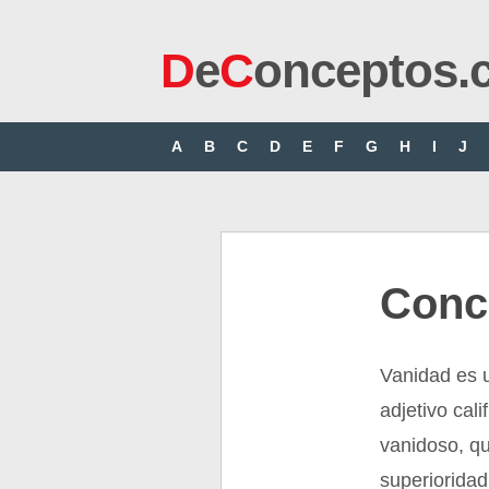
D
e
C
onceptos.
A
B
C
D
E
F
G
H
I
J
Conc
Vanidad es u
adjetivo cal
vanidoso, q
superioridad