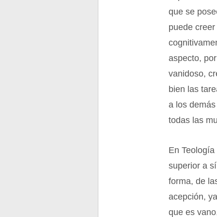
que se posee
puede creer 
cognitivame
aspecto, po
vanidoso, cr
bien las tar
a los demás 
todas las mu
En Teología 
superior a s
forma, de la
acepción, ya
que es vano,