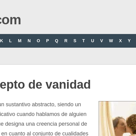
com
K
L
M
N
O
P
Q
R
S
T
U
V
W
X
Y
epto de vanidad
n sustantivo abstracto, siendo un
ificativo cuando hablamos de alguien
ue designa una creencia personal de
 en cuanto al conjunto de cualidades