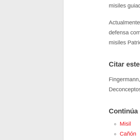
misiles guia
Actualmente
defensa como
misiles Patri
Citar este
Fingermann,
Deconceptos
Continúa 
Misil
Cañón