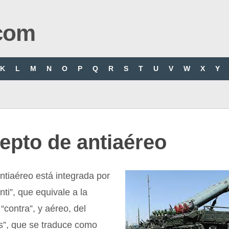
com
K
L
M
N
O
P
Q
R
S
T
U
V
W
X
Y
epto de antiaéreo
ntiaéreo está integrada por
nti”, que equivale a la
“contra”, y aéreo, del
s”, que se traduce como