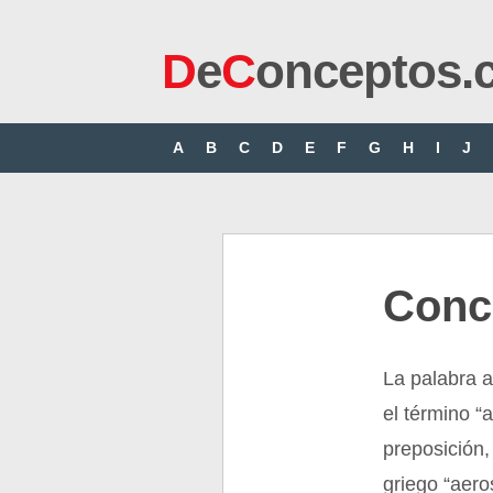
D
e
C
onceptos.
A
B
C
D
E
F
G
H
I
J
Conc
La palabra a
el término “a
preposición, 
griego “aero