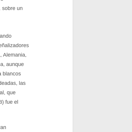
, sobre un
uando
eñalizadores
, Alemania,
ea, aunque
 a blancos
deadas, las
al, que
) fue el
ran