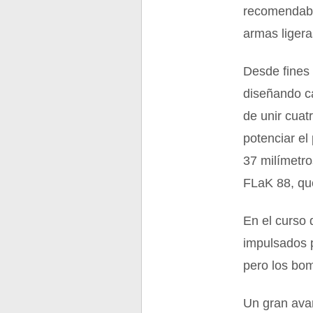
recomendable
armas ligera
Desde fines
diseñando ca
de unir cuat
potenciar e
37 milímetr
FLaK 88, que
En el curso
impulsados 
pero los bom
Un gran avan