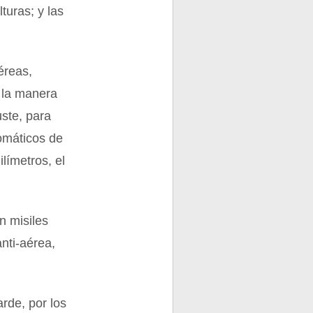
turas; y las
éreas,
ó la manera
ste, para
omáticos de
límetros, el
n misiles
nti-aérea,
rde, por los