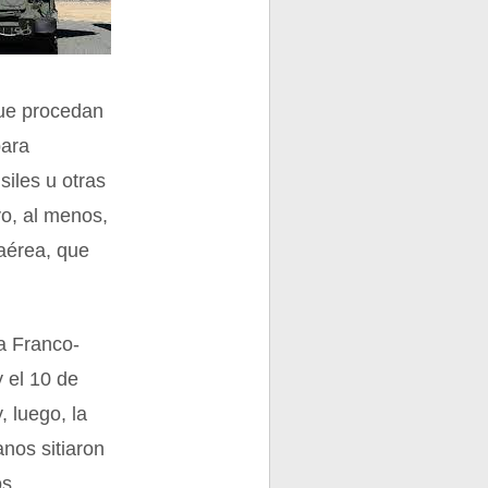
que procedan
para
iles u otras
vo, al menos,
iaérea, que
a Franco-
y el 10 de
 luego, la
nos sitiaron
os