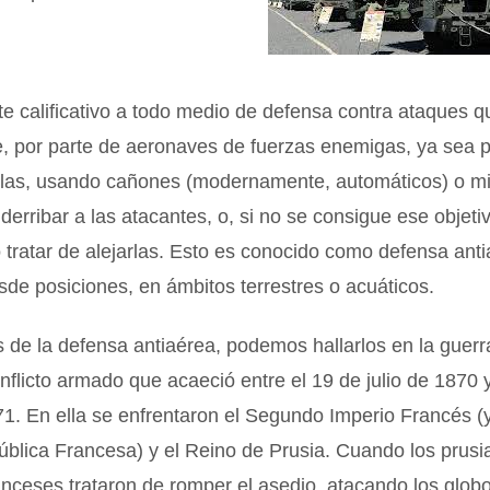
te calificativo a todo medio de defensa contra ataques 
e, por parte de aeronaves de fuerzas enemigas, ya sea 
rlas, usando cañones (modernamente, automáticos) o mis
derribar a las atacantes, o, si no se consigue ese objeti
o tratar de alejarlas. Esto es conocido como defensa ant
sde posiciones, en ámbitos terrestres o acuáticos.
 de la defensa antiaérea, podemos hallarlos en la guerr
nflicto armado que acaeció entre el 19 de julio de 1870 
. En ella se enfrentaron el Segundo Imperio Francés (y,
blica Francesa) y el Reino de Prusia. Cuando los prusia
ranceses trataron de romper el asedio, atacando los glob