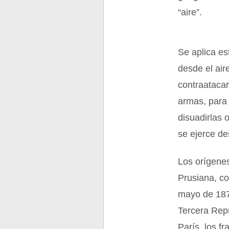
“aire”.
Se aplica es
desde el air
contraataca
armas, para 
disuadirlas 
se ejerce de
Los orígenes
Prusiana, co
mayo de 1871
Tercera Repú
París, los f