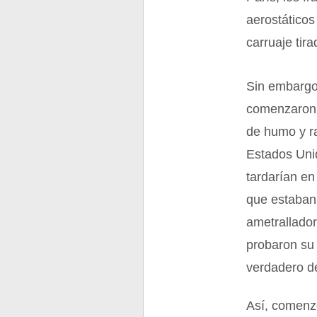
aerostático
carruaje tira
Sin embargo,
comenzaron 
de humo y ra
Estados Unid
tardarían en
que estaban
ametrallador
probaron su 
verdadero de
Así, comenzó