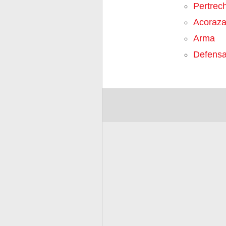
Pertrec
Acoraz
Arma
Defens