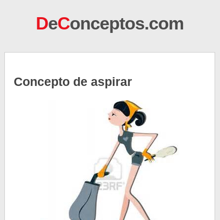
D
e
C
onceptos.com
Concepto de aspirar