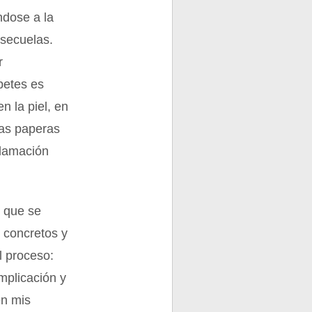
ndose a la
 secuelas.
r
betes es
n la piel, en
 Las paperas
flamación
 que se
 concretos y
l proceso:
mplicación y
en mis