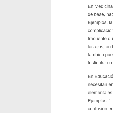
En Medicina
de base, hac
Ejemplos, la
complicacion
frecuente qu
los ojos, en
también pue
testicular u o
En Educació
necesitan e
elementales 
Ejemplos: “l
confusión en