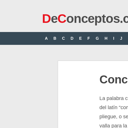
D
e
C
onceptos.
A
B
C
D
E
F
G
H
I
J
Conc
La palabra c
del latín “co
pliegue, o s
valla para l