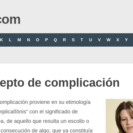
com
K
L
M
N
O
P
Q
R
S
T
U
V
W
X
Y
epto de complicación
omplicación proviene en su etimología
mplicatĭōnis” con el significado de
ea, de aquello que resulta un escollo o
a consecución de algo, que ya constituía