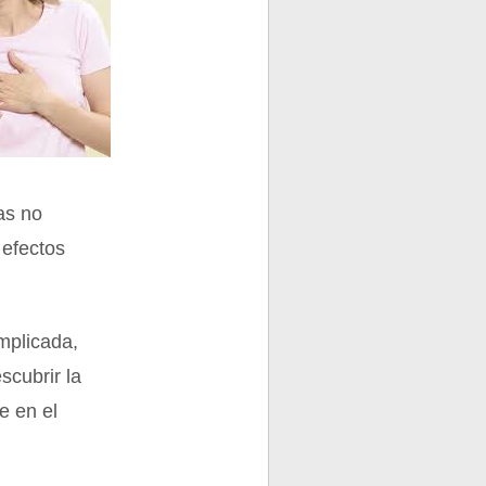
as no
 efectos
omplicada,
scubrir la
e en el