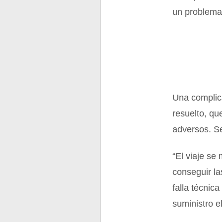
un problema
Una complic
resuelto, qu
adversos. Se
“El viaje se
conseguir l
falla técnic
suministro el