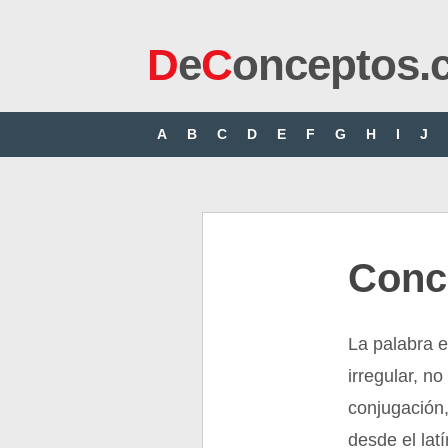
D
e
C
onceptos.
A
B
C
D
E
F
G
H
I
J
Conc
La palabra e
irregular, n
conjugación,
desde el latí