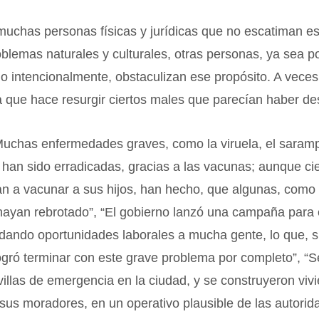
muchas personas físicas y jurídicas que no escatiman e
oblemas naturales y culturales, otras personas, ya sea p
 o intencionalmente, obstaculizan ese propósito. A veces
a que hace resurgir ciertos males que parecían haber d
Muchas enfermedades graves, como la viruela, el saramp
s, han sido erradicadas, gracias a las vacunas; aunque ci
n a vacunar a sus hijos, han hecho, que algunas, como 
ayan rebrotado”, “El gobierno lanzó una campaña para e
ando oportunidades laborales a mucha gente, lo que, si
logró terminar con este grave problema por completo”, “S
villas de emergencia en la ciudad, y se construyeron viv
sus moradores, en un operativo plausible de las autorid