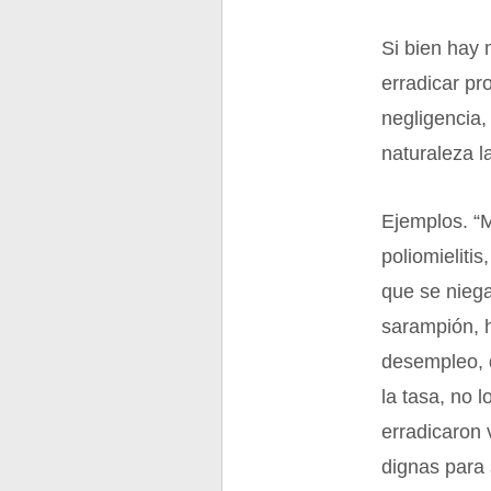
Si bien hay 
erradicar pr
negligencia,
naturaleza l
Ejemplos. “
poliomieliti
que se niega
sarampión, h
desempleo, d
la tasa, no 
erradicaron 
dignas para 