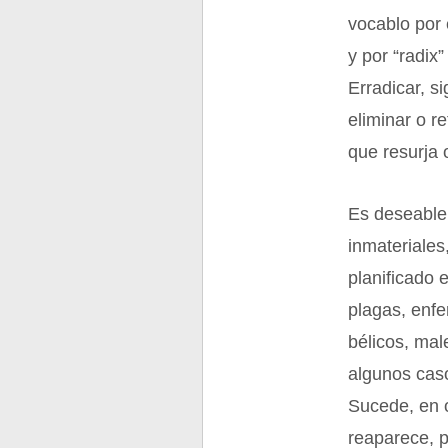
vocablo por 
y por “radix”
Erradicar, si
eliminar o r
que resurja 
Es deseable 
inmateriales
planificado 
plagas, enf
bélicos, mal
algunos caso
Sucede, en 
reaparece, p