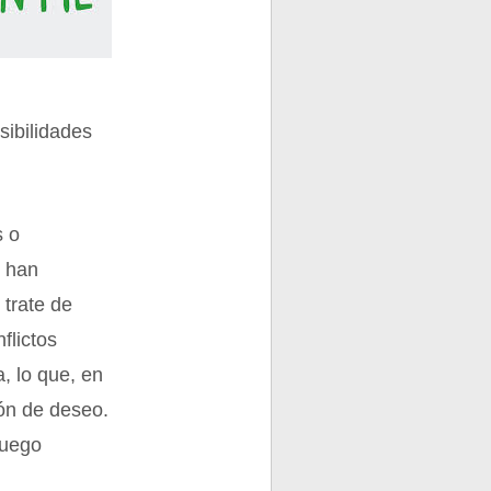
sibilidades
s o
, han
 trate de
flictos
, lo que, en
ión de deseo.
luego