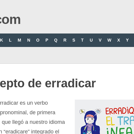
com
K
L
M
N
O
P
Q
R
S
T
U
V
W
X
Y
epto de erradicar
rradicar es un verbo
o pronominal, de primera
 que llegó a nuestro idioma
n “eradicare” integrado el