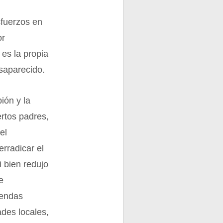
sfuerzos en
or
 es la propia
esaparecido.
ión y la
ertos padres,
el
rradicar el
 bien redujo
e
iendas
ades locales,