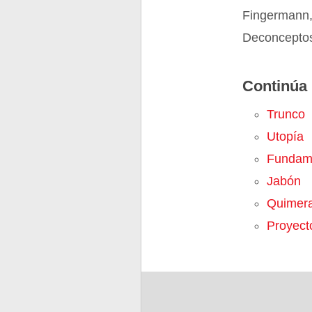
Fingermann,
Deconceptos
Continúa 
Trunco
Utopía
Fundam
Jabón
Quimer
Proyect