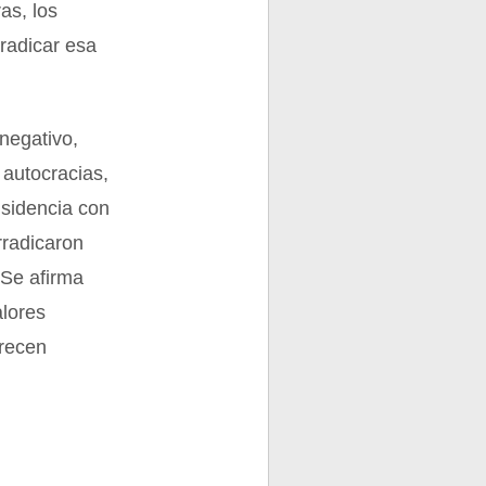
as, los
radicar esa
negativo,
 autocracias,
isidencia con
rradicaron
“Se afirma
alores
arecen