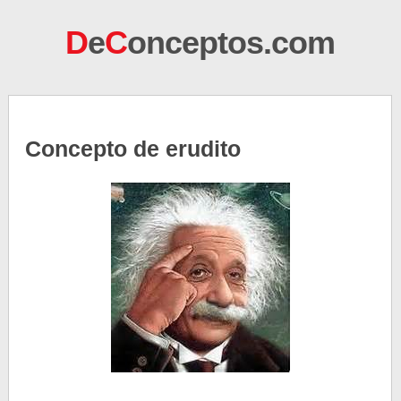
D
e
C
onceptos.com
Concepto de erudito