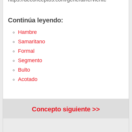
Continúa leyendo:
Hambre
Samaritano
Formal
Segmento
Bulto
Acotado
Concepto siguiente >>