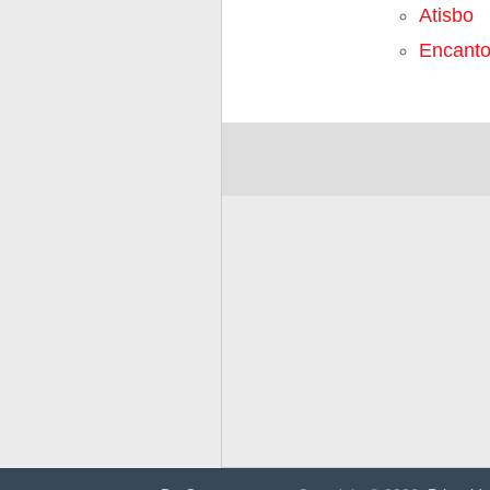
Atisbo
Encant