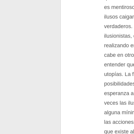
es mentiroso
ilusos caiga
verdaderos.
ilusionistas
realizando e
cabe en otro
entender qu
utopías. La 
posibilidade
esperanza a
veces las il
alguna mínim
las accione
que existe al