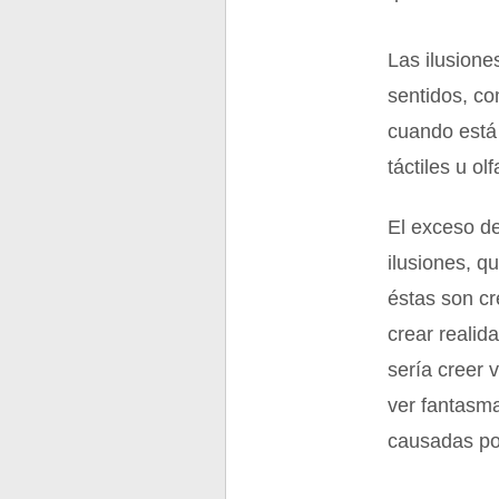
Las ilusione
sentidos, co
cuando está 
táctiles u olf
El exceso de
ilusiones, q
éstas son cr
crear realid
sería creer 
ver fantasm
causadas po