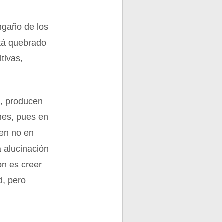
engaño de los
stá quebrado
tivas,
s, producen
nes, pues en
ten no en
a alucinación
ón es creer
d, pero