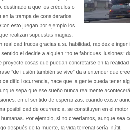
, destinado a que los crédulos o
n en la trampa de considerarlos
 Con esto juegan por ejemplo los
, que realizan supuestas magias,
n realidad trucos gracias a su habilidad, rapidez e inge
 sentido el decirle a alguien “no te fabriques ilusiones” 
e proyecte cosas que puedan concretarse en la realidad
frase “de ilusión también se vive” da a entender que cre
s de difícil ocurrencia, hace que la gente pueda tener al
unque sepa que ese sueño nunca realmente acontecer
usiones, en el sentido de esperanzas, cuando existe aun
a posibilidad de ocurrencia, se constituyen en el motor
s humanas. Por ejemplo, si no creeríamos, aunque sea c
go después de la muerte, la vida terrenal sería inútil.