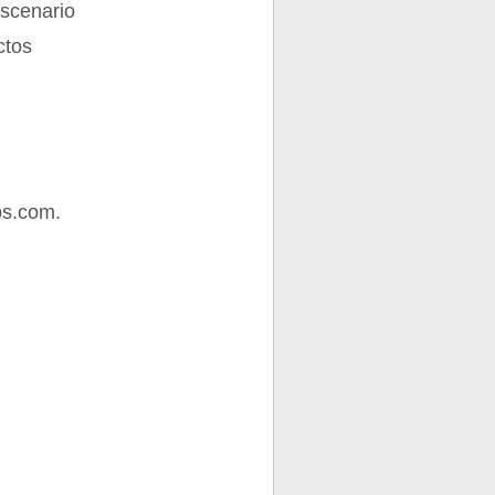
escenario
ctos
os.com.