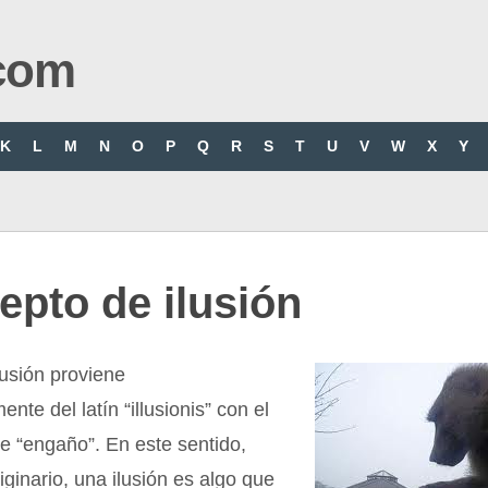
com
K
L
M
N
O
P
Q
R
S
T
U
V
W
X
Y
pto de ilusión
lusión proviene
nte del latín “illusionis” con el
de “engaño”. En este sentido,
iginario, una ilusión es algo que