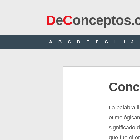
D
e
C
onceptos.
A
B
C
D
E
F
G
H
I
J
Conce
La palabra i
etimológicame
significado 
que fue el or