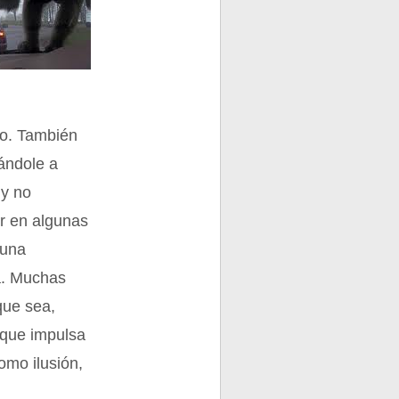
nio. También
dándole a
 y no
er en algunas
guna
á. Muchas
que sea,
 que impulsa
omo ilusión,