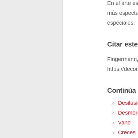
En el arte e
más espectac
especiales.
Citar este
Fingermann,
https://deco
Continúa 
Desilus
Desmor
Vano
Creces