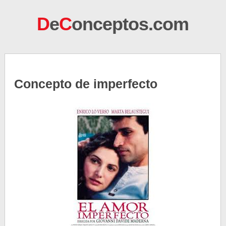
D
e
C
onceptos.com
Concepto de imperfecto