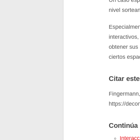
Un caso espe
nivel sortea
Especialment
interactivos
obtener sus 
ciertos espac
Citar este
Fingermann, 
https://deco
Continúa 
Interacc