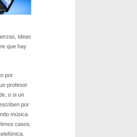
uerzas, ideas
pre que hay
do por
 un profesor
e, o si un
 escriben por
hando música
ltimos casos,
telefónica.