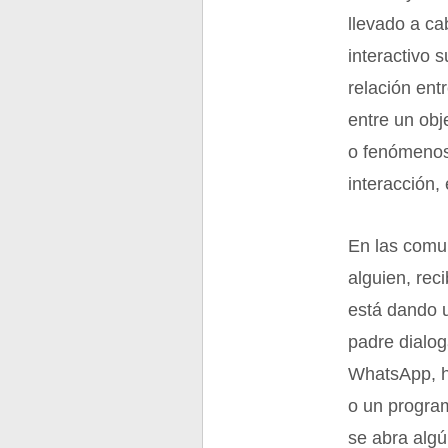
llevado a ca
interactivo
relación ent
entre un obj
o fenómenos,
interacción, 
En las comu
alguien, rec
está dando u
padre dialog
WhatsApp, ha
o un program
se abra algú