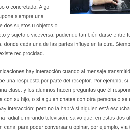
bo o concretado. Algo
 supone siempre una
re dos sujetos u objetos o
eto y sujeto o viceversa, pudiendo también darse entre f
 donde cada una de las partes influye en la otra. Siem
existe reciprocidad.
nicaciones hay interacción cuando al mensaje transmiti
ibe una respuesta por parte del receptor. Por ejemplo, si
na clase, y los alumnos hacen preguntas que él respond
a con su hijo, o si alguien chatea con otra persona o se
y interacción; pero no la habrá si alguien está escuc
a radial o mirando televisión, salvo que, en estos dos ú
n canal para poder conversar u opinar, por ejemplo, vía 