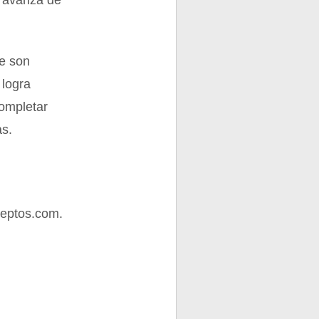
e avanza de
ue son
 logra
completar
as.
ceptos.com.