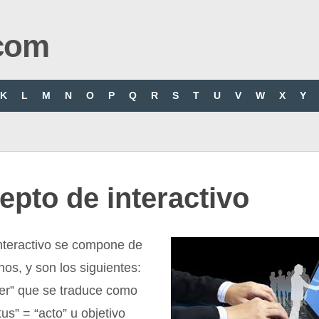
com
K
L
M
N
O
P
Q
R
S
T
U
V
W
X
Y
pto de interactivo
interactivo se compone de
nos, y son los siguientes:
inter” que se traduce como
tus” = “acto” u objetivo