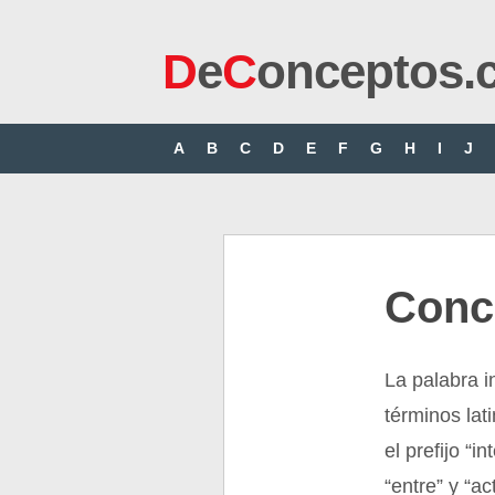
D
e
C
onceptos.
A
B
C
D
E
F
G
H
I
J
Conce
La palabra 
términos lati
el prefijo “
“entre” y “ac