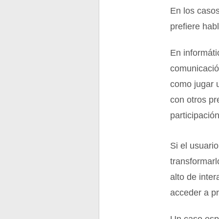
En los caso
prefiere habl
En informáti
comunicación
como jugar u
con otros pr
participació
Si el usuari
transformarl
alto de inte
acceder a p