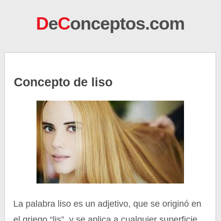
D
e
C
onceptos.com
Concepto de liso
La palabra liso es un adjetivo, que se originó en
el griego “lis”, y se aplica a cualquier superficie