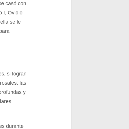
 se casó con
o I, Ovidio
ella se le
 para
s, si logran
rosales, las
 profundas y
lares
es durante