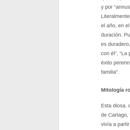
y por “annu
Literalmente
el año, en e
duración. Pu
es duradero,
con él”, “La
éxito peren
familia”.
Mitología 
Esta diosa, 
de Cartago,
vivía a part