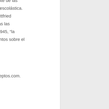
nte de las
 escolástica.
ttfried
as las
945, “la
ntos sobre el
eptos.com.