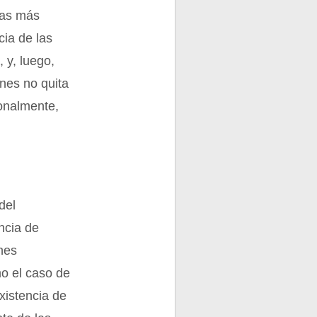
 las más
cia de las
 y, luego,
nes no quita
ionalmente,
del
ncia de
ones
o el caso de
existencia de