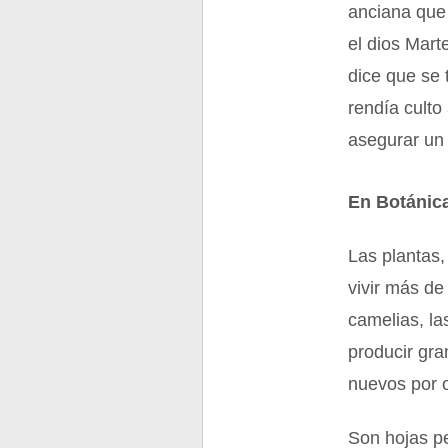
anciana que 
el dios Mart
dice que se t
rendía culto 
asegurar un
En Botánic
Las plantas,
vivir más de
camelias, la
producir gr
nuevos por o
Son hojas pe