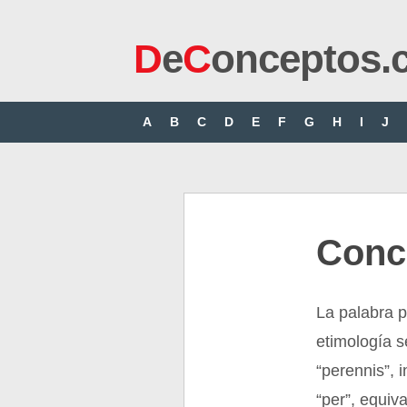
D
e
C
onceptos.
A
B
C
D
E
F
G
H
I
J
Conc
La palabra p
etimología s
“perennis”, i
“per”, equiv