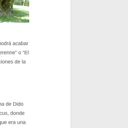
 podrá acabar
erenne” o “El
iones de la
na de Dido
icus, donde
 que era una