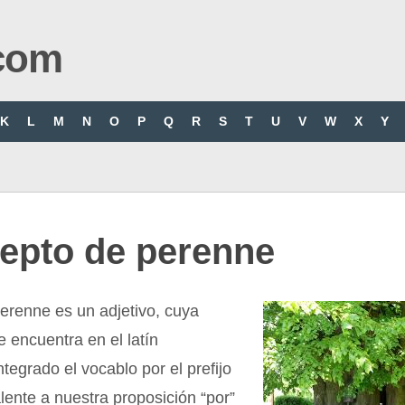
com
K
L
M
N
O
P
Q
R
S
T
U
V
W
X
Y
epto de perenne
erenne es un adjetivo, cuya
e encuentra en el latín
ntegrado el vocablo por el prefijo
alente a nuestra proposición “por”