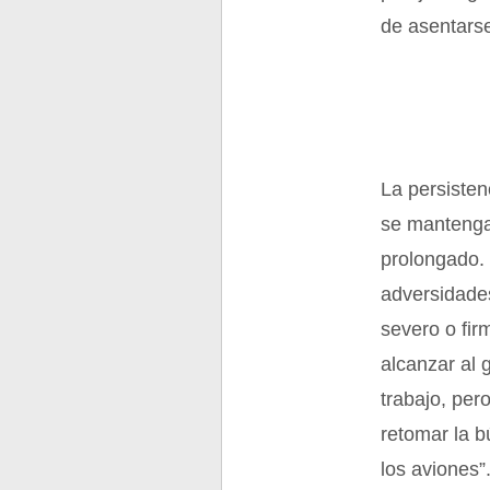
de asentarse
La persiste
se mantengan
prolongado. 
adversidade
severo o fir
alcanzar al 
trabajo, per
retomar la b
los aviones”