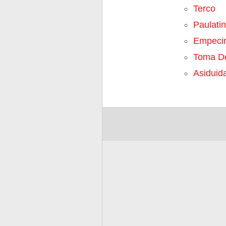
Terco
Paulati
Empeci
Toma De
Asiduid