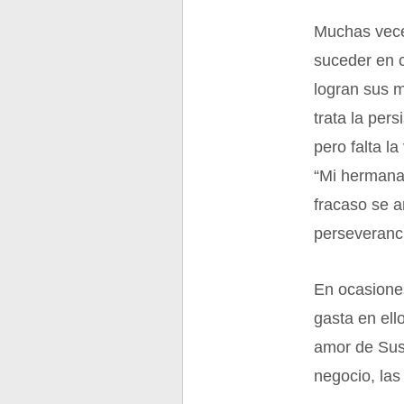
Muchas veces
suceder en 
logran sus m
trata la per
pero falta la
“Mi hermana 
fracaso se a
perseveranci
En ocasiones
gasta en ell
amor de Susa
negocio, las