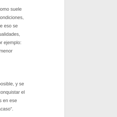
 como suele
ondiciones,
de eso se
ualidades,
or ejemplo:
 menor
osible, y se
onquistar el
as en ese
acaso”.