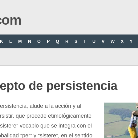
com
K
L
M
N
O
P
Q
R
S
T
U
V
W
X
Y
epto de persistencia
ersistencia, alude a la acción y al
rsistir, que procede etimológicamente
rsistere” vocablo que se integra con el
obalidad “per” y “sistere”, en el sentido