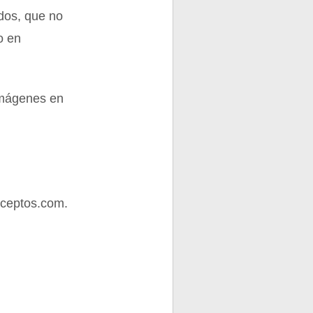
dos, que no
o en
 imágenes en
nceptos.com.