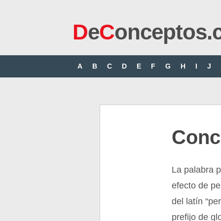
D
e
C
onceptos.
A
B
C
D
E
F
G
H
I
J
Conc
La palabra p
efecto de pe
del latín “pe
prefijo de gl