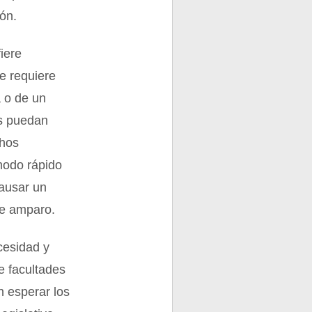
ión.
iere
e requiere
a o de un
os puedan
chos
modo rápido
causar un
de amparo.
cesidad y
e facultades
n esperar los