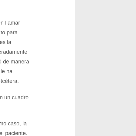
en llamar
to para
es la
peradamente
ud de manera
le ha
etcétera.
an un cuadro
mo caso, la
el paciente.