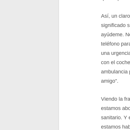
Así, un clar
significado s
ayúdeme. Ne
teléfono par
una urgencia
con el coche
ambulancia 
amigo”.
Viendo la fr
estamos abo
sanitario. Y
estamos hab