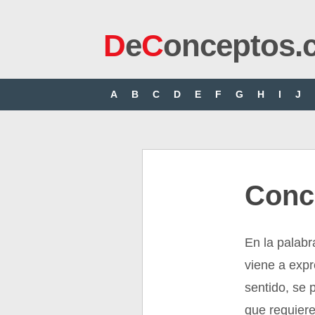
D
e
C
onceptos.
A
B
C
D
E
F
G
H
I
J
Conc
En la palabr
viene a expr
sentido, se 
que requier