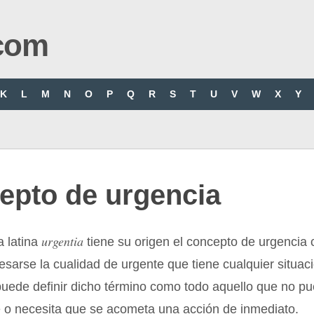
com
K
L
M
N
O
P
Q
R
S
T
U
V
W
X
Y
epto de urgencia
urgentia
a latina
tiene su origen el concepto de urgencia 
esarse la cualidad de urgente que tiene cualquier situac
puede definir dicho término como todo aquello que no p
e o necesita que se acometa una acción de inmediato.