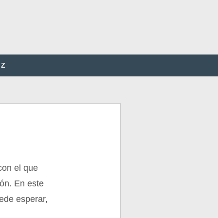
Z
con el que
ión. En este
uede esperar,