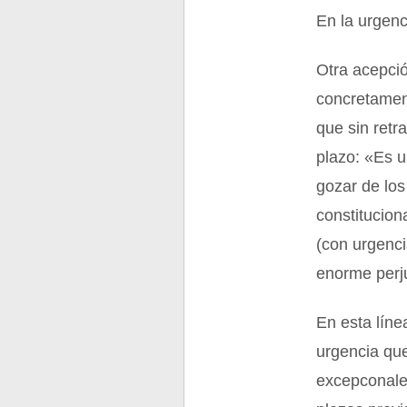
En la urgenc
Otra acepció
concretament
que sin retr
plazo: «Es 
gozar de lo
constitucion
(con urgenci
enorme perju
En esta líne
urgencia que
excepconale