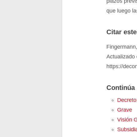
plazos previ
que luego las
Citar este
Fingermann,
Actualizado 
https://dec
Continúa 
Decreto
Grave
Visión G
Subsidia