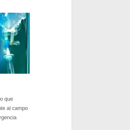
no que
nte al campo
rgencia