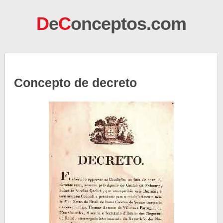
D
e
C
onceptos.com
Concepto de decreto