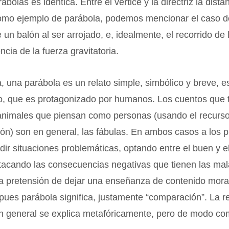
ábolas es idéntica. Entre el vértice y la directriz la dist
mo ejemplo de parábola, podemos mencionar el caso de
 un balón al ser arrojado, e, idealmente, el recorrido de
encia de la fuerza gravitatoria.
a, una parábola es un relato simple, simbólico y breve, e
cio, que es protagonizado por humanos. Los cuentos que
animales que piensan como personas (usando el recurs
ión) son en general, las fábulas. En ambos casos a los 
idir situaciones problemáticas, optando entre el buen y e
tacando las consecuencias negativas que tienen las mal
la pretensión de dejar una enseñanza de contenido moral
 pues parábola significa, justamente “comparación”. La r
 en general se explica metafóricamente, pero de modo co