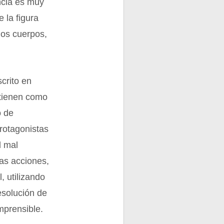
ancia es muy
 la figura
 los cuerpos,
scrito en
 tienen como
o de
protagonistas
l mal
as acciones,
, utilizando
esolución de
mprensible.