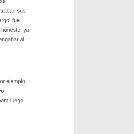
 se
straban sus
argo, fue
o honesto, ya
 engañar al
or ejemplo,
vo
para luego