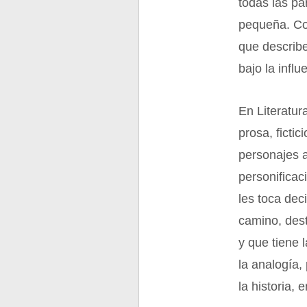
todas las par
pequeña. Co
que describe
bajo la influ
En Literatur
prosa, ficti
personajes 
personificac
les toca dec
camino, des
y que tiene 
la analogía,
la historia,