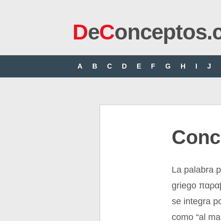
D
e
C
onceptos.
A
B
C
D
E
F
G
H
I
J
Conc
La palabra p
griego παρα
se integra p
como “al mar