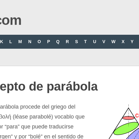
com
K
L
M
N
O
P
Q
R
S
T
U
V
W
X
Y
epto de parábola
arábola procede del griego del
βολή (léase parabolé) vocablo que
or “para” que puede traducirse
gen” y por “bolé” en el sentido de