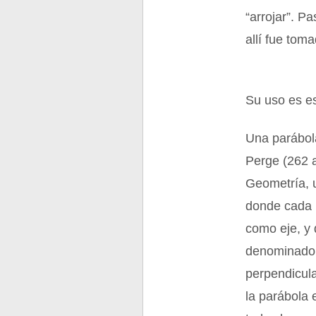
“arrojar”. P
allí fue tom
Su uso es e
Una parábol
Perge (262 a
Geometría, u
donde cada 
como eje, y 
denominado f
perpendicular
la parábola 