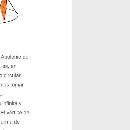
 Apolonio de
, es, en
 circular,
emos tomar
,
infinita y
 El vértice de
 forma de