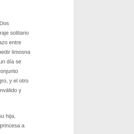
 Dos
aje solitario
azo entre
pedir limosna
un día se
conjunto
ro, y el otro
inválido y
u hija,
 princesa a