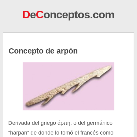
D
e
C
onceptos.com
Concepto de arpón
Derivada del griego άρπη, o del germánico
“harpan” de donde lo tomó el francés como