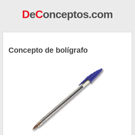
D
e
C
onceptos.com
Concepto de bolígrafo