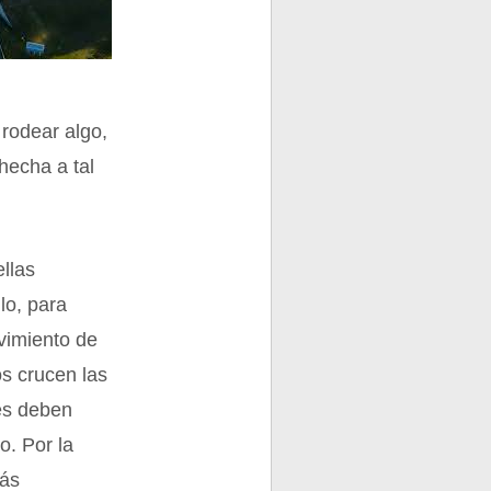
 rodear algo,
hecha a tal
llas
lo, para
ovimiento de
s crucen las
les deben
o. Por la
más