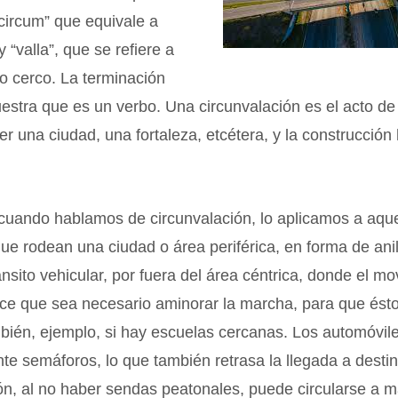
“circum” que equivale a
y “valla”, que se refiere a
o cerco. La terminación
estra que es un verbo. Una circunvalación es el acto de
r una ciudad, una fortaleza, etcétera, y la construcción 
cuando hablamos de circunvalación, lo aplicamos a aque
que rodean una ciudad o área periférica, en forma de anil
tránsito vehicular, por fuera del área céntrica, donde el m
ce que sea necesario aminorar la marcha, para que ésto
mbién, ejemplo, si hay escuelas cercanas. Los automóvi
te semáforos, lo que también retrasa la llegada a destin
ón, al no haber sendas peatonales, puede circularse a 