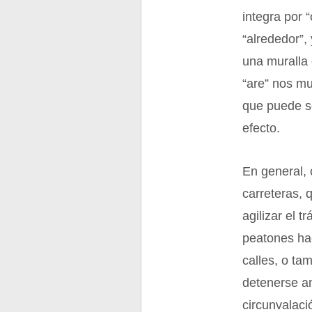
integra por 
“alrededor”, 
una muralla 
“are” nos mu
que puede se
efecto.
En general, 
carreteras, 
agilizar el 
peatones ha
calles, o ta
detenerse an
circunvalaci