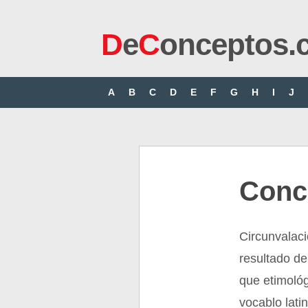
D
e
C
onceptos.
A
B
C
D
E
F
G
H
I
J
Conc
Circunvalaci
resultado de
que etimoló
vocablo lati