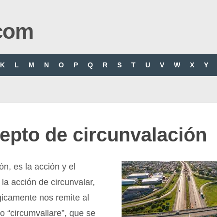
com
K
L
M
N
O
P
Q
R
S
T
U
V
W
X
Y
epto de circunvalación
ón, es la acción y el
 la acción de circunvalar,
gicamente nos remite al
no “circumvallare”, que se