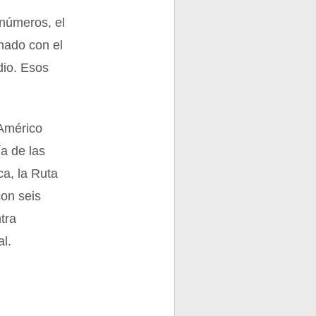
 números, el
onado con el
dio. Esos
 Américo
a de las
ca, la Ruta
con seis
tra
al.