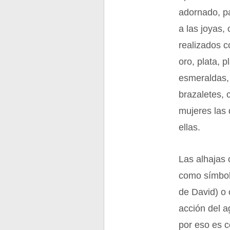
adornado, p
a las joyas,
realizados c
oro, plata, p
esmeraldas,
brazaletes, 
mujeres las
ellas.
Las alhajas 
como símbolo
de David) o 
acción del a
por eso es c