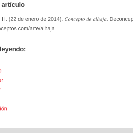
 artículo
Concepto de alhaja
 H. (22 de enero de 2014).
. Deconcep
nceptos.com/arte/alhaja
leyendo:
o
er
r
ión