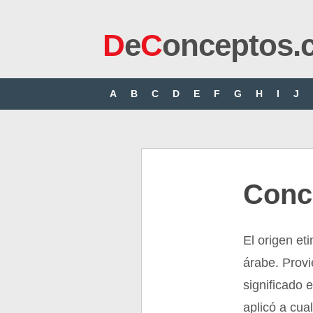
D
e
C
onceptos.
A
B
C
D
E
F
G
H
I
J
Conc
El origen et
árabe. Provi
significado 
aplicó a cua