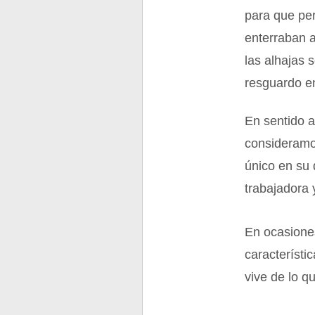
para que pe
enterraban a
las alhajas
resguardo e
En sentido a
consideramos
único en su 
trabajadora y
En ocasiones
característi
vive de lo q