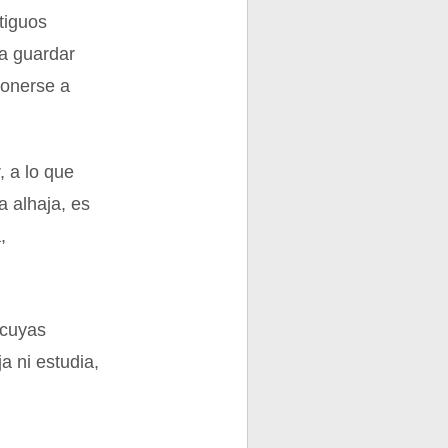
tiguos
ra guardar
ponerse a
, a lo que
a alhaja, es
,
 cuyas
a ni estudia,