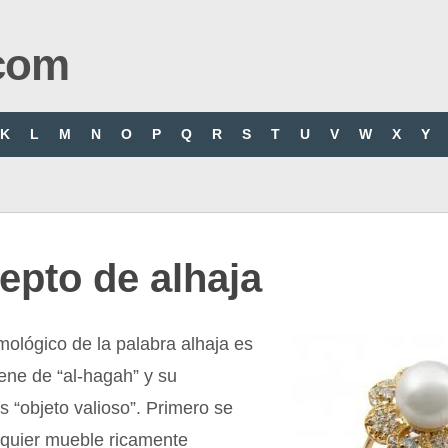
com
K
L
M
N
O
P
Q
R
S
T
U
V
W
X
Y
epto de alhaja
imológico de la palabra alhaja es
ene de “al-hagah” y su
es “objeto valioso”. Primero se
lquier mueble ricamente