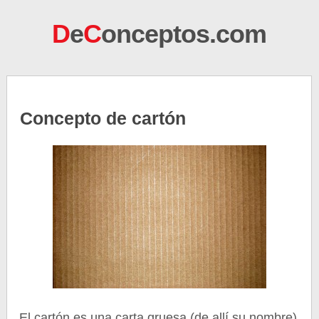
D
e
C
onceptos.com
Concepto de cartón
El cartón es una carta gruesa (de allí su nombre)