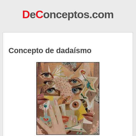
D
e
C
onceptos.com
Concepto de dadaísmo