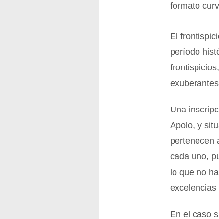
formato curv
El frontispi
período hist
frontispicio
exuberantes,
Una inscripc
Apolo, y sit
pertenecen a
cada uno, pu
lo que no ha
excelencias y
En el caso s