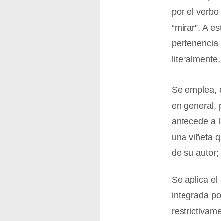
por el verbo
“mirar”. A es
pertenencia “
literalmente,
Se emplea, e
en general, 
antecede a l
una viñeta q
de su autor;
Se aplica el
integrada po
restrictivam