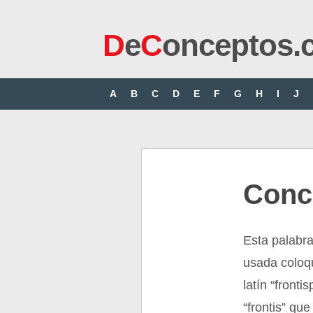
D
e
C
onceptos.
A
B
C
D
E
F
G
H
I
J
Conce
Esta palabra
usada coloqu
latín “fronti
“frontis” qu