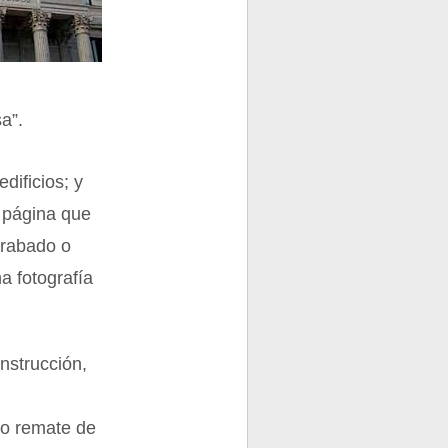
sa”.
dificios; y
a página que
grabado o
a fotografía
onstrucción,
mo remate de