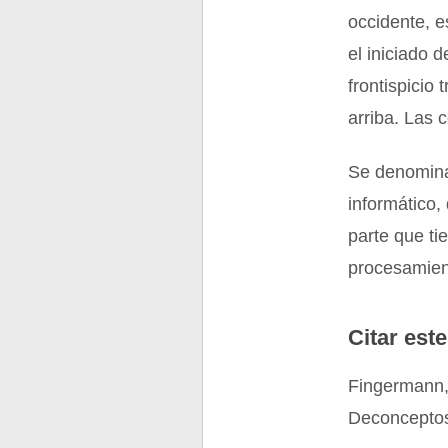
occidente, e
el iniciado 
frontispicio
arriba. Las 
Se denomina 
informático,
parte que ti
procesamient
Citar este
Fingermann,
Deconceptos.