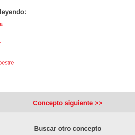
leyendo:
a
r
pestre
n
Concepto siguiente >>
Buscar otro concepto