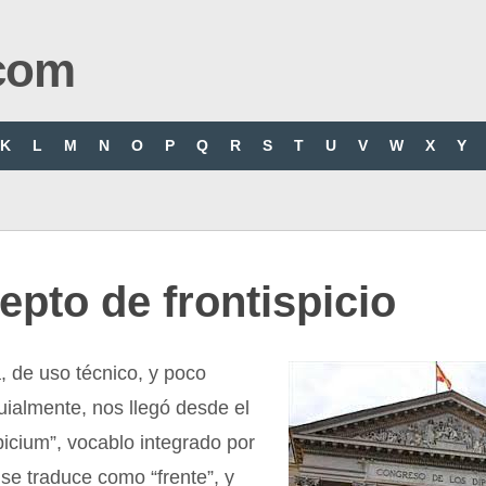
com
K
L
M
N
O
P
Q
R
S
T
U
V
W
X
Y
pto de frontispicio
, de uso técnico, y poco
ialmente, nos llegó desde el
spicium”, vocablo integrado por
e se traduce como “frente”, y