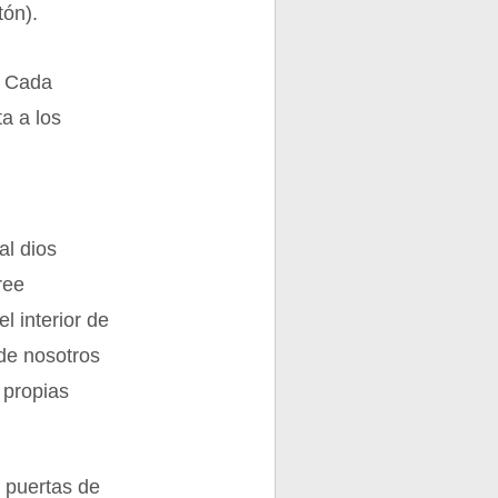
tón).
. Cada
a a los
al dios
ree
l interior de
 de nosotros
 propias
o puertas de